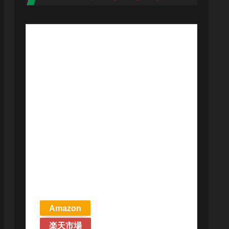
【予約商品
2026年4月24日
発売予定】 マ
ジック ザ・ギ
ャザリング ス
トリクスヘイ
ヴンの秘密 統
率者デッキ プ
リズマリの技
巧 英語版 MTG
Amazon
楽天市場