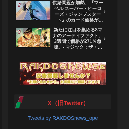
供給問題が加熱、『マー
ベル スーパー・ヒーロ
ーズ・ジャンプスター
ト』のカード価格が
4444％急騰。 - マジッ
新たに注目を集める8マ
ク：ザ・ギャザリング
ナのアーティファクト、
3週間で価格が271％急
騰。- マジック：ザ・ギ
ャザリング
X（旧Twitter）
Tweets by RAKDOSnews_ope