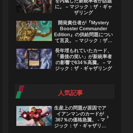
を内蔵した新統率者が話題
に。 – マジック：ザ・ギャ
ザリング
開発責任者が『Mystery
Booster Commander
Edition』の供給問題につい
て言及。 – マジック：ザ・
ギャザリング
長年埋もれていたカード、
「最後の笑い」が新統率者
の影響で634％高騰。 – マ
ジック：ザ・ギャザリング
人気記事
生産上の問題が原因でア
イアンマンのカードが
367％の価格急騰。 - マ
ジック：ザ・ギャザリン
グ