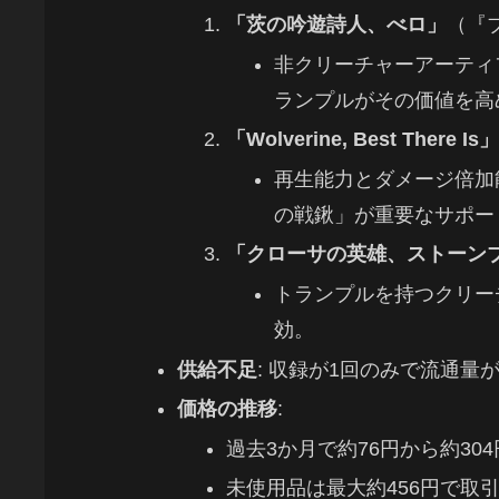
「茨の吟遊詩人、べロ」
（『
非クリーチャーアーティ
ランプルがその価値を高
「Wolverine, Best There Is」
再生能力とダメージ倍加
の戦鍬」が重要なサポー
「クローサの英雄、ストーン
トランプルを持つクリー
効。
供給不足
: 収録が1回のみで流通量
価格の推移
:
過去3か月で約76円から約30
未使用品は最大約456円で取