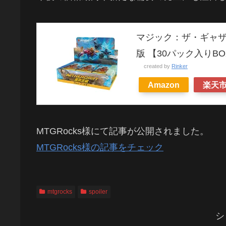
マジック：ザ・ギャザ
版 【30パック入りBO
created by
Rinker
Amazon
楽天
MTGRocks様にて記事が公開されました。
MTGRocks様の記事をチェック
mtgrocks
spoiler
シ