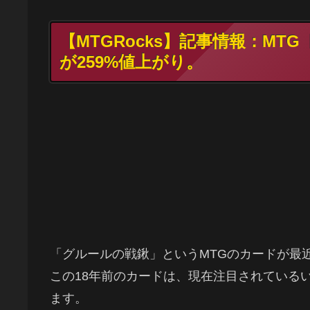
【MTGRocks】記事情報：M
が259%値上がり。
「グルールの戦鍬」というMTGのカードが最
この18年前のカードは、現在注目されている
ます。