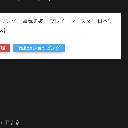
リング 『霊気走破』 プレイ・ブースター 日本語
X】
市場
Yahooショッピング
ェアする