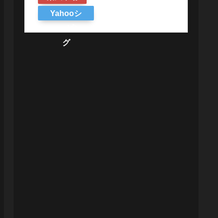
Yahooシ
ョッピン
グ