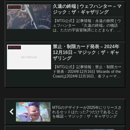
いへの呼び声は、太鼓ではなく、足音や
久遠の終端 | ウェフハンター – マ
MTG公式
剣の音で表現され...
ジック：ザ・ギャザリング
【MTG公式】記事情報：永遠の狭間 | ウ
ェフハンター 『久遠の終端』の物語
は、ただの宇宙冒険譚にとどまらず、深
く重厚なテーマをはらんだ壮大なサーガ
へと進化しています。主人公ガンは、異
空間を移動できる「ウェフトウォーカ
禁止・制限カード発表 – 2024年
MTG公式
ー」として、古代...
12月16日 – マジック：ザ・ギャ
ザリング
【MTG公式】記事情報：禁止・制限カー
ド発表 - 2024年12月16日 Wizards of the
Coastは2024年12月16日、各フォーマッ
トの禁止改定を発表しました。特にモダ
ンでは7枚のカードが禁止・解禁される大
規模な変更が行...
MTGのデザイナーが2025年にリリースさ
れるセットはたった7つだけであること
を確認 – マジック：ザ・ギャザリング