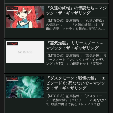
する開発秘話が公開されました。長年に
わたってMTGの歴史に残る...
『久遠の終端』の伝説たち – マジ
MTG公式
ック：ザ・ギャザリング
【MTG公式】記事情報：『久遠の終端』
の伝説たち 『久遠の終端』は、宇
宙の辺境「ソセラ」を舞台に展開され
る、混沌と秩序のはざまで揺れる戦乱の
物語です。さまざまな種族や勢力が絡み
合い、謎のアーティファクトに導かれた
『霊気走破』 リリースノート –
MTG公式
寄せ集めの乗...
マジック：ザ・ギャザリング
【MTG公式】記事情報：『霊気走破』 リ
リースノート『マジック：ザ・ギャザリ
ング（MTG）』の最新セット『霊気走
破』が登場。スピードとレースをテーマ
にしたこのセットでは、新たなメカニズ
ムやカードが多数追加され、スタンダー
『ダスクモーン：戦慄の館』 | エ
MTG公式
ドや統率者戦などのフ...
ピソード６: 死なないで – マジッ
ク：ザ・ギャザリング
【MTG公式】記事情報：『ダスクモー
ン：戦慄の館』 | エピソード６: 死なない
で 物語の舞台であるメレティスでは、
太鼓の音は一般的ではありませんでし
た。戦争の音が鳴り響くこともなく、戦