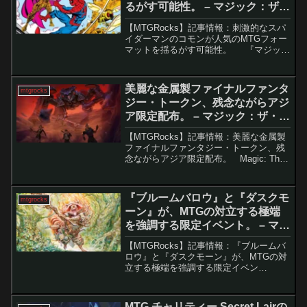
るがす可能性。 – マジック：ザ・
ギャザリング
【MTGRocks】記事情報：刺激的なスパ
イダーマンのコモンが人気のMTGフォー
マットを揺るがす可能性。 『マジッ
ク：ザ・ギャザリング』の醍醐味のひと
つは、カードの希少度に関わらず環境を
揺るがす可能性があることです。特に低
美麗な金属製ファイナルファンタ
mtgrocks
コストで奥...
ジー・トークン、残念ながらアジ
ア限定配布。 – マジック：ザ・ギ
ャザリング
【MTGRocks】記事情報：美麗な金属製
ファイナルファンタジー・トークン、残
念ながらアジア限定配布。 Magic: The
Gatheringとファイナルファンタジーのコ
ラボセットが正式にリリースされ、注目
が集まる中、新たに「金属製ト...
『ブルームバロウ』と『ダスクモ
mtgrocks
ーン』が、MTGの対立する極端
を強調する限定イベント。 – マジ
ック：ザ・ギャザリング
【MTGRocks】記事情報：『ブルームバ
ロウ』と『ダスクモーン』が、MTGの対
立する極端を強調する限定イベン
ト。 Magic: The Gathering（MTG）の
リミテッドフォーマットは、誰でも平等
な条件で楽しめることから、多くの...
MTG チャリティー Secret Lairの