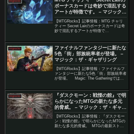
mtgrocks
ボーナスカードは奇妙で混乱する
アートが特徴です。 – マジック：
ザ・ギャザリング
【MTGRocks】記事情報：MTG チャリ
ティー Secret Lairのボーナスカードは奇
妙で混乱するアートが特徴で
す。 Magic: The Gathering（MTG）の
Secret Lairシリーズでは、新しいドロッ
プが公開さ...
ファイナルファンタジーに新たな
mtgrocks
5色「街」部族統率者が登場。 –
マジック：ザ・ギャザリング
【MTGRocks】記事情報：ファイナルフ
ァンタジーに新たな5色「街」部族統率者
が登場。 Magic: The Gatheringでは、5
色統率者の登場は非常に稀です。2024年
はこれまでに5枚しか登場しておらず、
Wizardsは慎重...
『ダスクモーン：戦慄の館』で明
mtgrocks
らかになったMTGの新たな多元
的脅威。 – マジック：ザ・ギャザ
リング
【MTGRocks】記事情報：『ダスクモー
ン：戦慄の館』で明らかになったMTGの
新たな多元的脅威。 MTGの最新ストー
リー『ダスクモーン：戦慄の館』がつい