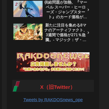
供給問題が加熱、『マー
ベル スーパー・ヒーロ
ーズ・ジャンプスター
ト』のカード価格が
4444％急騰。 - マジッ
新たに注目を集める8マ
ク：ザ・ギャザリング
ナのアーティファクト、
3週間で価格が271％急
騰。- マジック：ザ・ギ
ャザリング
X（旧Twitter）
Tweets by RAKDOSnews_ope