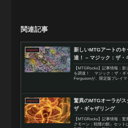
関連記事
新しいMTGアートのキッ
mtgrocks
達！ – マジック：ザ
【MTGRocks】記事情報：
を調達！ マジック：ザ・ギャザ
Fergusonが、限定版プレイマ
驚異のMTGオーラがス
mtgrocks
ザ・ギャザリング
【MTGRocks】記事情報
クモーン：戦慄の館』セット