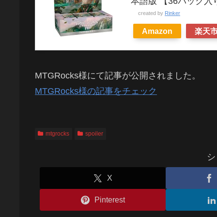
本語版 【36パック入
created by
Rinker
Amazon
楽天
MTGRocks様にて記事が公開されました。
MTGRocks様の記事をチェック
mtgrocks
spoiler
シ
X
Pinterest