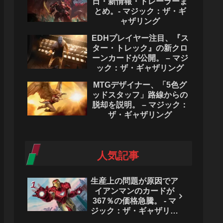
日・新情報・トレーラーま
とめ。- マジック：ザ・ギ
ャザリング
EDHプレイヤー注目、『ス
ター・トレック』の新クロ
ーンカードが公開。 – マジ
ック：ザ・ギャザリング
MTGデザイナー、「5色グ
ッドスタッフ」路線からの
脱却を説明。 – マジック：
ザ・ギャザリング
人気記事
生産上の問題が原因でア
イアンマンのカードが
367％の価格急騰。 - マ
ジック：ザ・ギャザリン
グ