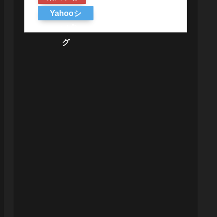
Yahooシ
ョッピン
グ