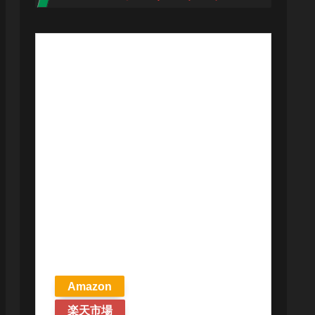
【予約商品
2026年4月24日
発売予定】 マ
ジック ザ・ギ
ャザリング ス
トリクスヘイ
ヴンの秘密 統
率者デッキ プ
リズマリの技
巧 英語版 MTG
Amazon
楽天市場