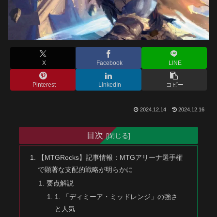
X
Facebook
LINE
Pinterest
LinkedIn
コピー
2024.12.14
2024.12.16
目次
【MTGRocks】記事情報：MTGアリーナ選手権
で顕著な支配的戦略が明らかに
要点解説
1. 「ディミーア・ミッドレンジ」の強さ
と人気