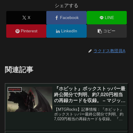
シェアする
X
Facebook
LINE
Pinterest
LinkedIn
コピー
ラクドス教団員A
関連記事
『ホビット』ボックストッパー最
mtgrocks
終公開分で判明、約7,020円相当
の再録カードを収録。 – マジッ
ク：ザ・ギャザリング
【MTGRocks】記事情報：『ホビット』
ボックストッパー最終公開分で判明、約
7,020円相当の再録カードを収録。 『ホ
ビット』ボックストッパー再録カードの
公開『ホビット』のプレビューシーズン