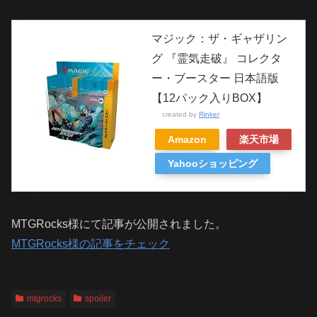
マジック：ザ・ギャザリン
グ 『霊気走破』 コレクタ
ー・ブースター 日本語版
【12パック入りBOX】
created by
Rinker
Amazon
楽天市場
Yahooショッピング
MTGRocks様にて記事が公開されました。
MTGRocks様の記事をチェック
mtgrocks
spoiler