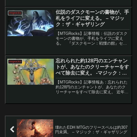
目前に迫っています。さらに、待望の禁
止改定も間近に控える中、レガシーフォ
伝説のダスクモーンの書物が、手
mtgrocks
ーマットでは...
札をライフに変える。 – マジッ
ク：ザ・ギャザリング
【MTGRocks】記事情報：伝説のダスク
モーンの書物が、手札をライフに変え
る。 『ダスクモーン：戦慄の館』セッ
トで登場する「Marina Vendrell’s
Grimoire」は、マジック:ザ・ギャザリン
グにおける伝統的な変革的カー...
忘れられた約128円のエンチャン
mtgrocks
トが、あなたのクリーチャーをす
べて除去に変え。 -マジック：
ザ・ギャザリング
【MTGRocks】記事情報あ：忘れられた
約128円のエンチャントが、あなたのク
リーチャーをすべて除去に変え。 近年、
MTG（マジック：ザ・ギャザリング）の
構築戦では、低コストで柔軟な対応が可
能なバウンス呪文が注目を集めていま
す。その中でも...
壊れたEDH MTGのフリースペルは約307
円未満。 – マジック：ザ・ギャザリング