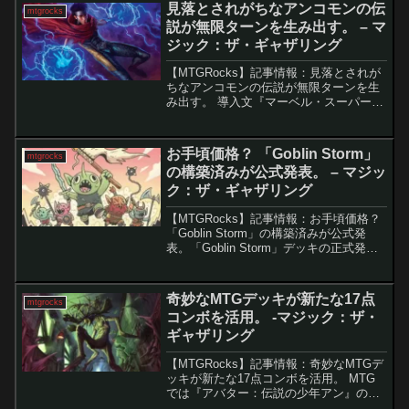
が終了し、全カードが公開されました。
見落とされがちなアンコモンの伝
mtgrocks
本セットは全...
説が無限ターンを生み出す。 – マ
ジック：ザ・ギャザリング
【MTGRocks】記事情報：見落とされが
ちなアンコモンの伝説が無限ターンを生
み出す。 導入文『マーベル・スーパーヒ
ーローズ』は、アンコモン以上のクリー
チャーがすべて伝説という異例のセット
であり、多くの統率者候補が生まれてい
お手頃価格？ 「Goblin Storm」
mtgrocks
る。その中でも「...
の構築済みが公式発表。 – マジッ
ク：ザ・ギャザリング
【MTGRocks】記事情報：お手頃価格？
「Goblin Storm」の構築済みが公式発
表。「Goblin Storm」デッキの正式発表
Wizards of the Coastは、以前からリーク
情報が流れていたSecret Lairの統率...
奇妙なMTGデッキが新たな17点
mtgrocks
コンボを活用。 -マジック：ザ・
ギャザリング
【MTGRocks】記事情報：奇妙なMTGデ
ッキが新たな17点コンボを活用。 MTG
では『アバター：伝説の少年アン』のプ
レビューが終盤を迎え、プレリリースが