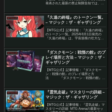
発表された最新の禁止制限告知では、い
くつかのフォーマットに大きな影響を与
えるカードの変更が行われました。今回
は特に、モダン・レガシー・パウパーの
『久遠の終端』のトークン一覧。
MTG公式
３フ...
– マジック：ザ・ギャザリング
【MTG公式】記事情報：『久遠の終端』
のトークン一覧。2025年8月1日発売の
『久遠の終端』は、宇宙規模の壮大な世
界観を描くマジック：ザ・ギャザリング
（MTG）の最新セットです。本セットで
は、ゲームをより視覚的に楽しむための
『ダスクモーン：戦慄の館』のプ
MTG公式
美麗なフルアート...
レイ場所と方法 – マジック：ザ・
ギャザリング
【MTG公式】記事情報：『ダスクモー
ン：戦慄の館』のプレイ場所と方
法 『ダスクモーン：戦慄の館』が
マジック・ザ・ギャザリングの新セット
として登場し、さまざまなイベントが行
われる予定です。この記事では、各種イ
『霊気走破』マスタリーの詳細 –
MTG公式
ベントの概要と...
マジック：ザ・ギャザリング
【MTG公式】記事情報：『霊気走破』マ
スタリーの詳細 MTG Arenaの最新セッ