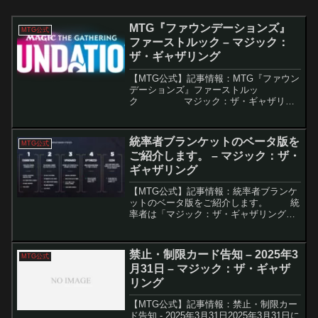
MTG『ファウンデーションズ』
MTG公式
ファーストルック – マジック：
ザ・ギャザリング
【MTG公式】記事情報：MTG『ファウン
デーションズ』ファーストルッ
ク マジック：ザ・ギャザリン
グの新セット『ファウンデーションズ』
がいよいよ登場します。このセットは初
心者からベテランプレイヤーまで幅広い
統率者ブランケットのベータ版を
MTG公式
層に対...
ご紹介します。 – マジック：ザ・
ギャザリング
【MTG公式】記事情報：統率者ブランケ
ットのベータ版をご紹介します。 統
率者は「マジック：ザ・ギャザリング
（MTG）」の中でも特に人気のあるフォ
ーマットであり、多くのプレイヤーが楽
しんでいる。しかし、そのカジュアルな
禁止・制限カード告知 – 2025年3
MTG公式
特性ゆえに...
月31日 – マジック：ザ・ギャザ
リング
【MTG公式】記事情報：禁止・制限カー
ド告知 - 2025年3月31日2025年3月31日に