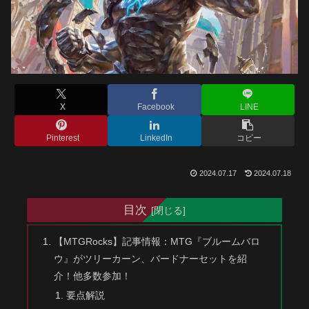
X
Facebook
LINE
Pinterest
LinkedIn
コピー
2024.07.17
2024.07.18
目次
【MTGRocks】記事情報：MTG『ブルームバロ
ウ』がツリーカーン、バードナーセットを紹
介！他多数参加！
要点解説