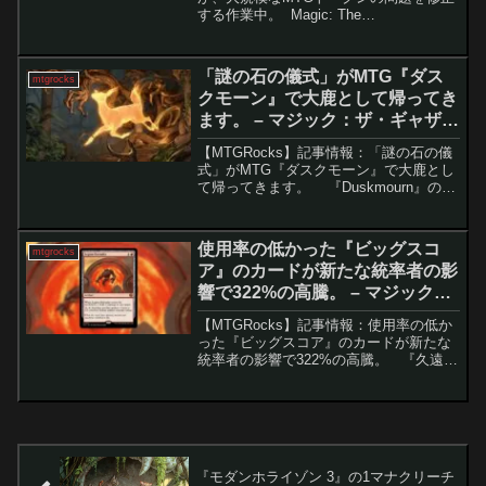
する作業中。 Magic: The
Gathering（MTG）では、ブースターパッ
クを開ける楽しみの一つは、魅力的なカ
ードを見つけることです。しかし、これ
「謎の石の儀式」がMTG『ダス
mtgrocks
と同...
クモーン』で大鹿として帰ってき
ます。 – マジック：ザ・ギャザリ
ング
【MTGRocks】記事情報：「謎の石の儀
式」がMTG『ダスクモーン』で大鹿とし
て帰ってきます。 『Duskmourn』のプ
レビューが進む中、強力なカードが次々
と公開されています。その中でも特に注
目を集めているのが「永劫の活力」で
使用率の低かった『ビッグスコ
mtgrocks
す。...
ア』のカードが新たな統率者の影
響で322%の高騰。 – マジック：
ザ・ギャザリング
【MTGRocks】記事情報：使用率の低か
った『ビッグスコア』のカードが新たな
統率者の影響で322%の高騰。 『久遠の
終端』は比較的おとなしい性能のセット
とされていますが、それでも一部のカー
ドは価格急騰を引き起こす影響力を持っ
ています。...
『モダンホライゾン 3』の1マナクリーチ