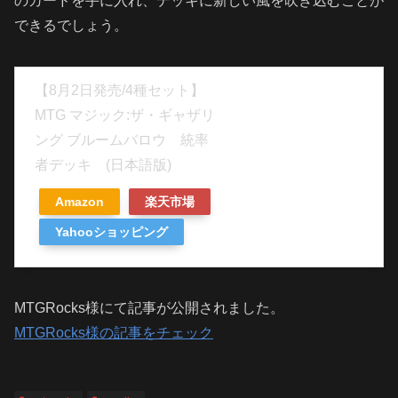
のカードを手に入れ、デッキに新しい風を吹き込むことが
できるでしょう。
【8月2日発売/4種セット】
MTG マジック:ザ・ギャザリ
ング ブルームバロウ 統率
者デッキ (日本語版)
Amazon
楽天市場
Yahooショッピング
MTGRocks様にて記事が公開されました。
MTGRocks様の記事をチェック