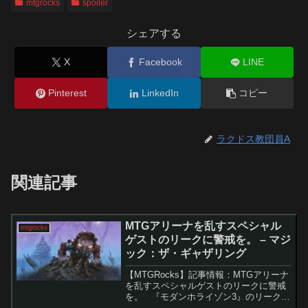
mtgrocks
spoiler
シェアする
X
Facebook
LINE
Pinterest
LinkedIn
コピー
ラクドス教団員A
関連記事
MTGアリーナを乱すスペシャル
mtgrocks
ゲストのリークに警戒を。 – マジ
ック：ザ・ギャザリング
【MTGRocks】記事情報：MTGアリーナ
を乱すスペシャルゲストのリークに警戒
を。 『モダンホライゾン3』のリーク情
報が多数公開され、MTGプレイヤーの注