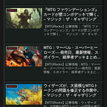
目が集まっています。特に「激情」と
「悲嘆」がMTGアリーナに登場する可能
『MTG ファウンデーションズ』
mtgrocks
性がある...
カードが壁コンボデッキで輝く。
– マジック：ザ・ギャザリング
【MTGRocks】記事情報：『MTG ファ
ウンデーションズ』カードが壁コンボデ
ッキで輝く。 マジック・ザ・ギャザリ
ング（MTG）のコモンカードは、通常は
リミテッド戦のサポートに焦点を当てた
デザインですが、時折、パウパーフォー
MTG：マーベル・スーパーヒー
mtgrocks
マットで...
ローズ──発売日、最新情報、ス
ポイラー、統率者デッキまとめ。
– マジック：ザ・ギャザリング
【MTGRocks】記事情報：MTG：マーベ
ル・スーパーヒーローズ──発売日、最新
情報、スポイラー、統率者デッキまと
め。2026年『MTG Marvel Super
Heroes』セットの最新情報2026年にリリ
ースが予定されている『マーベ...
ウィザーズが、大規模なMTGト
mtgrocks
ークンの問題を修正する作業中。
– マジック：ザ・ギャザリング
【MTGRocks】記事情報：ウィザーズ
が、大規模なMTGトークンの問題を修正