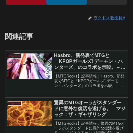
ラクドス教団員A
関連記事
Hasbro、新発表でMTGと
mtgrocks
「KPOPガールズ! デーモン・ハ
ンターズ」のコラボを示唆。 – マ
ジック：ザ・ギャザリング
【MTGRocks】記事情報：Hasbro、新発
表でMTGと「KPOPガールズ! デーモ
ン・ハンターズ」のコラボを示唆。 近
年、エンタメ業界では異なるジャンルの
コラボが増えていますが、KPopと人気カ
ードゲーム「マジック：ザ・ギャザリ
驚異のMTGオーラがスタンダー
mtgrocks
ン...
ドに意外な復活を遂げる。 – マジ
ック：ザ・ギャザリング
【MTGRocks】記事情報：驚異のMTGオ
ーラがスタンダードに意外な復活を遂げ
る。 『ダスクモーン：戦慄の館』セッ