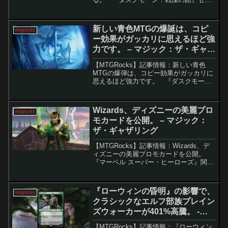
トは、多くの強力なカードが公開され、
スタンダード環境に大きな影響を与える
と期待されています。再録カードの中で
新しい青色MTGの爆誕は、コピ
mtgrocks
特に注目され...
ー効果がガッカリに思えるほど強
力です。 – マジック：ザ・ギャザ
リング
【MTGRocks】記事情報：新しい青色
MTGの爆弾は、コピー効果がガッカリに
思えるほど強力です。 『ダスクモー
ン：戦慄の館』の新たなスポイラー
「Silent Hallcreeper」は、2マナで強力な
コピー効果を持つカードとして注目さ...
Wizards、ディズニーの美麗プロ
mtgrocks
モカードを公開。 – マジック：
ザ・ギャザリング
【MTGRocks】記事情報：Wizards、デ
ィズニーの美麗プロモカードを公開。
『マーベル スーパー・ヒーローズ』関連
プロモの配布Wizards of the Coastは、近
日発売予定の『マーベル スーパー・ヒー
ローズ』セットに関連し、...
『ローウィンの昏明』の影響で、
mtgrocks
クラシックなエルフ部族プレイン
ズウォーカーが401%高騰。 -マ
ジック：ザ・ギャザリング
【MTGRocks】記事情報：『ローウィン