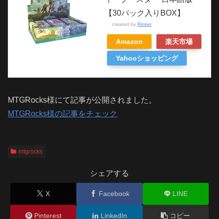
【30パック入りBOX】
created by
Rinker
Amazon
楽天市場
Yahooショッピング
MTGRocks様にて記事が公開されました。
MTGRocks様の記事をチェック
mtgrocks
シェアする
X
Facebook
LINE
Pinterest
LinkedIn
コピー