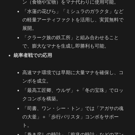
ン（食物や宝物）をマナ代わりに使用可能。
「水蓮の花びら」「ミシュラのガラクタ」など
の軽量アーティファクトを活用し、実質無料で
展開。
「クラーク族の鉄工所」と組み合わせること
で、膨大なマナを生成し即勝利も可能。
統率者戦での応用
高速マナ環境では早期に大量マナを確保し、コ
ンボを成立。
「最高工匠卿、ウルザ」＋「冬の宝珠」でロッ
クコンボを構築。
「司書、ワン・シー・トン」では「アガサの魂
の大釜」＋「歩行バリスタ」コンボをサポー
ト。
「巻き戻しの時計」「前兆の時計」などのアン