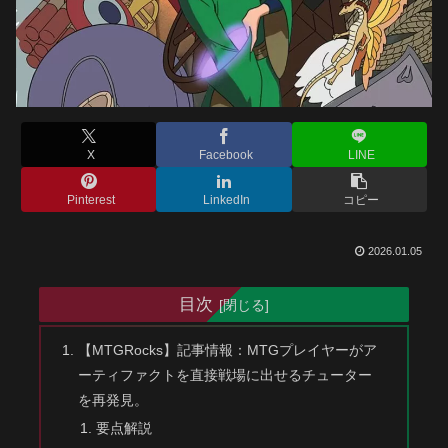
X
Facebook
LINE
Pinterest
LinkedIn
コピー
2026.01.05
目次
【MTGRocks】記事情報：MTGプレイヤーがア
ーティファクトを直接戦場に出せるチューター
を再発見。
要点解説