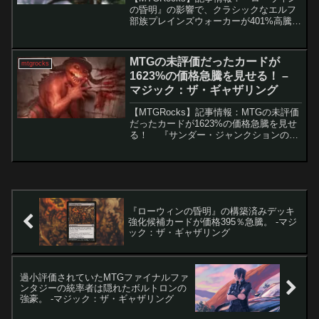
の昏明』の影響で、クラシックなエルフ
部族プレインズウォーカーが401%高騰。
『ローウィンの昏明』の公開以降、忍者
タートルや新セットの情報が一気に押し
寄せる中でも、エルフ・部族デッキの人
MTGの未評価だったカードが
mtgrocks
気は衰えず、...
1623%の価格急騰を見せる！ –
マジック：ザ・ギャザリング
【MTGRocks】記事情報：MTGの未評価
だったカードが1623%の価格急騰を見せ
る！ 『サンダー・ジャンクションの無
法者』のスポイラーシーズンが進行中で
すが、MTGの金融市場では驚くべき価格
変動が起きています。「Carnage I...
『ローウィンの昏明』の構築済みデッキ
強化候補カードが価格395％急騰。 -マジ
ック：ザ・ギャザリング
過小評価されていたMTGファイナルファ
ンタジーの統率者は隠れたボルトロンの
強豪。 -マジック：ザ・ギャザリング