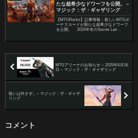
たな超希少なドワーフを公開。 –
マジック：ザ・ギャザリング
【MTGRocks】記事情報：新しいMTGボ
ーナスカードが新たな超希少なドワーフ
を公開。 2025年冬のSecret Lair
Superdropのスポイラーシーズンが終わ
り、新たに2つのSecret Lairが発表され
た。しかし、こ...
MTGアリーナのお知らせ – 2025年6月16
日 – マジック：ザ・ギャザリング
狙いは外さず。– マジック：ザ・ギャザ
リング
コメント