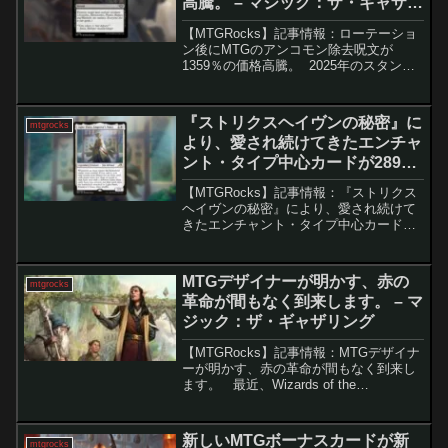
高騰。 – マジック：ザ・ギャザリ
ング
【MTGRocks】記事情報：ローテーショ
ン後にMTGのアンコモン除去呪文が
1359％の価格高騰。 2025年のスタンダ
ード・ローテーションは、直前に行われ
た大規模な禁止改定の影響もあり、フォ
ーマット全体を劇的に変えるには至りま
『ストリクスヘイヴンの秘密』に
mtgrocks
せんでした...
より、愛され続けてきたエンチャ
ント・タイプ中心カードが289％
値上がり。 – マジック：ザ・ギャ
【MTGRocks】記事情報：『ストリクス
ザリング
ヘイヴンの秘密』により、愛され続けて
きたエンチャント・タイプ中心カードが
289％値上がり。『ストリクスヘイヴン
の秘密』の発表に伴う「皇の声、軽脚」
の価格高騰『ストリクスヘイヴンの秘
MTGデザイナーが明かす、赤の
mtgrocks
密』で登場する5つ...
革命が間もなく到来します。 – マ
ジック：ザ・ギャザリング
【MTGRocks】記事情報：MTGデザイナ
ーが明かす、赤の革命が間もなく到来し
ます。 最近、Wizards of the
Coast（WotC）は、デザインのミスやリ
リース日の公開など、内部で何が起こっ
ているのかを積極的に共有していま...
新しいMTGボーナスカードが新
mtgrocks