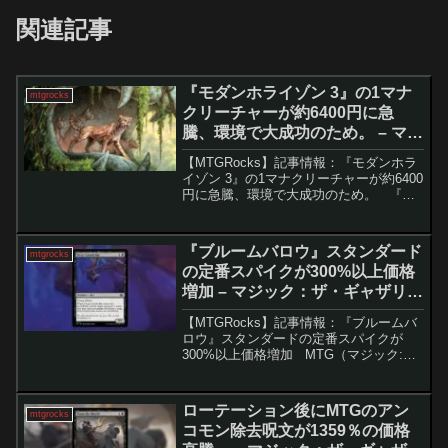
関連記事
『モダンホライゾン 3』の1マナ
mtgrocks
クリーチャーが約6400円に急
騰、環境で大成功のため。 – マジ
ック：ザ・ギャザリング
【MTGRocks】記事情報：『モダンホラ
イゾン 3』の1マナクリーチャーが約6400
円に急騰、環境で大成功のため。 『モ
ダンホライゾン 3』は、その強力なカー
ドの数々で注目を浴びました。通常のセ
ットには目玉となる神話レアカードが1つ
『ブルームバロウ』スタンダード
mtgrocks
か...
の定番スパイクが300%以上価格
増加 – マジック：ザ・ギャザリン
グ
【MTGRocks】記事情報：『ブルームバ
ロウ』スタンダードの定番スパイクが
300%以上価格増加 MTG（マジック:
ザ・ギャザリング）のスタンダードフォ
ーマットが、『ブルームバロウ』のリリ
ースとフォーマットのローテーションに
ローテーション後にMTGのアン
mtgrocks
より再び盛り...
コモン除去呪文が1359％の価格