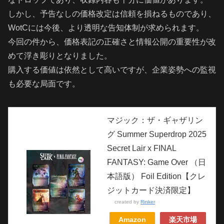
しかし、予告なしの価格改定は信頼を損ねるものであり、
WotCには今後、より透明な告知体制が求められます。
今回の件から、価格表記の正確さと情報公開の重要性が改
めて浮き彫りとなりました。
購入する価値は依然として高いですが、企業姿勢への監視
も必要な局面です。
マジック：ザ・ギャザリン
グ Summer Superdrop 2025
Secret Lair x FINAL
FANTASY: Game Over （日
本語版） Foil Edition【クレ
ジットカード決済限定】
created by
Rinker
Amazon
楽天市場