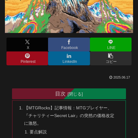
X
Facebook
LINE
Pinterest
LinkedIn
コピー
2025.06.17
目次
【MTGRocks】記事情報：MTGプレイヤー、
『チャリティーSecret Lair』の突然の価格改定
に激怒。
要点解説