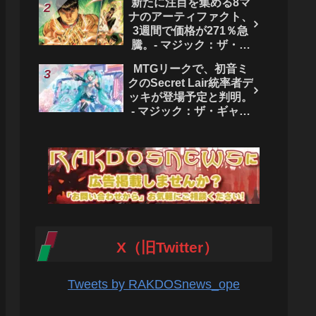
新たに注目を集める8マ
ク：ザ・ギャザリング
ナのアーティファクト、
3週間で価格が271％急
騰。- マジック：ザ・ギ
ャザリング
MTGリークで、初音ミ
クのSecret Lair統率者デ
ッキが登場予定と判明。
- マジック：ザ・ギャザ
リング
X（旧Twitter）
Tweets by RAKDOSnews_ope