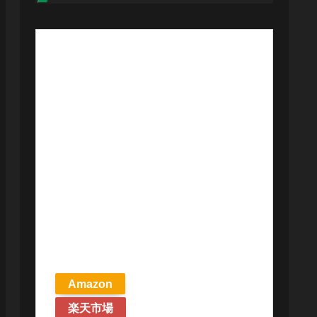
【予約商品
2026年4月24日
発売予定】 マ
ジック ザ・ギ
ャザリング ス
トリクスヘイ
ヴンの秘密 統
率者デッキ プ
リズマリの技
巧 英語版 MTG
Amazon
楽天市場