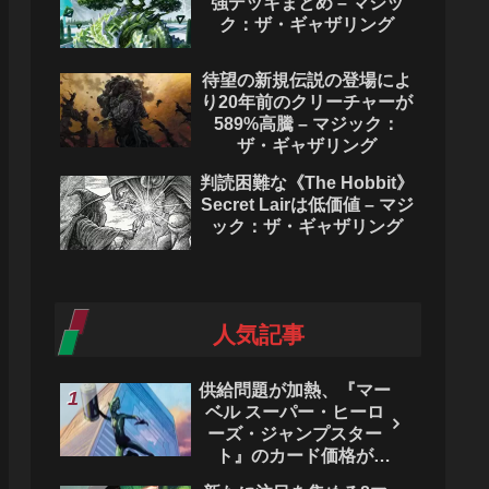
強デッキまとめ – マジッ
ク：ザ・ギャザリング
待望の新規伝説の登場によ
り20年前のクリーチャーが
589%高騰 – マジック：
ザ・ギャザリング
判読困難な《The Hobbit》
Secret Lairは低価値 – マジ
ック：ザ・ギャザリング
人気記事
供給問題が加熱、『マー
ベル スーパー・ヒーロ
ーズ・ジャンプスター
ト』のカード価格が
4444％急騰。 - マジッ