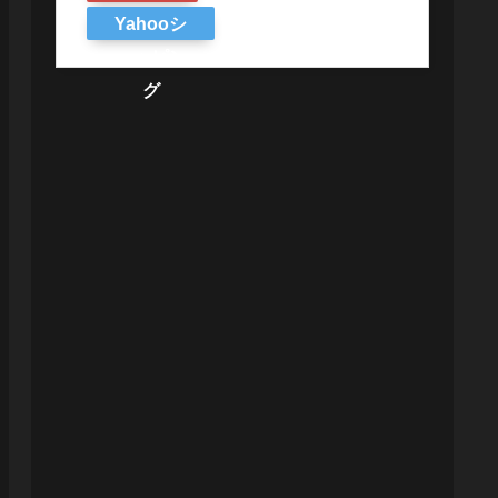
Yahooシ
ョッピン
グ