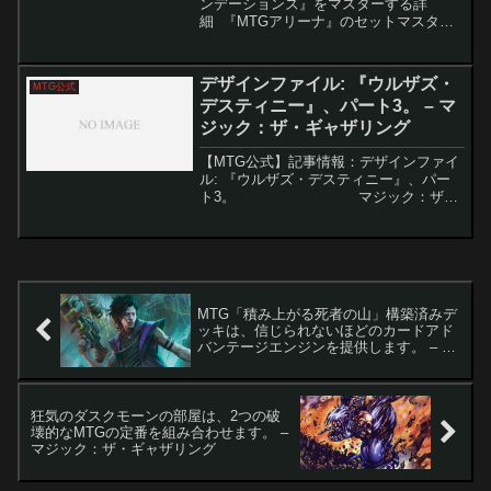
ンデーションズ』をマスターする詳
細 『MTGアリーナ』のセットマスタリ
ーとマスタリーパスは、試合やイベント
で経験値を獲得しながら追加報酬をアン
ロックできるシステムです。マスタリー
デザインファイル: 『ウルザズ・
MTG公式
パスを利用すると、特...
デスティニー』、パート3。 – マ
ジック：ザ・ギャザリング
【MTG公式】記事情報：デザインファイ
ル: 『ウルザズ・デスティニー』、パー
ト3。 マジック：ザ・
ギャザリング（MTG）のセット制作に
は、多くのカードが試作されながらも日
の目を見ずに終わ...
MTG「積み上がる死者の山」構築済みデ
ッキは、信じられないほどのカードアド
バンテージエンジンを提供します。 – マ
ジック：ザ・ギャザリング
狂気のダスクモーンの部屋は、2つの破
壊的なMTGの定番を組み合わせます。 –
マジック：ザ・ギャザリング