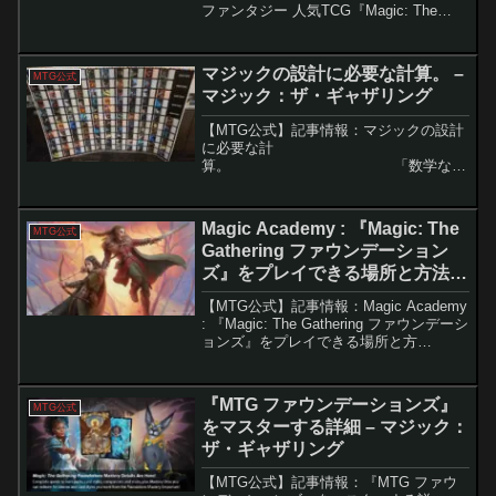
ファンタジー 人気TCG『Magic: The
Gathering』と日本の名作RPG『FINAL
FANTASY』のコラボセット。その舞台裏
には、英語と日本語という...
マジックの設計に必要な計算。 –
MTG公式
マジック：ザ・ギャザリング
【MTG公式】記事情報：マジックの設計
に必要な計
算。 「数学なん
て将来使わない」——かつて舞台稽古に
明け暮れた高校生の筆者が、そう言って
いた数学の重要性を、今では誰より...
Magic Academy : 『Magic: The
MTG公式
Gathering ファウンデーション
ズ』をプレイできる場所と方法 –
マジック：ザ・ギャザリング
【MTG公式】記事情報：Magic Academy
: 『Magic: The Gathering ファウンデーシ
ョンズ』をプレイできる場所と方
法 『Magic: The Gathering ファウン
デーションズ』は、初心者か...
『MTG ファウンデーションズ』
MTG公式
をマスターする詳細 – マジック：
ザ・ギャザリング
【MTG公式】記事情報：『MTG ファウ