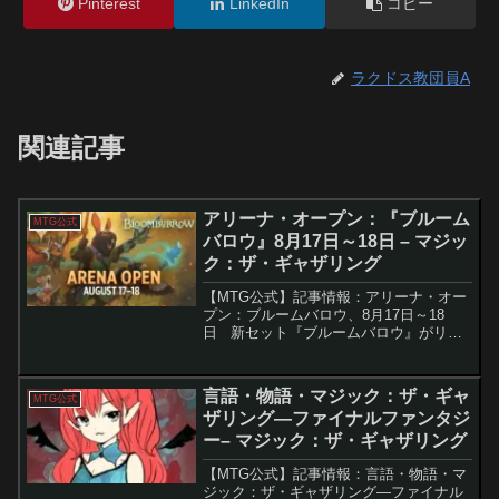
Pinterest
LinkedIn
コピー
ラクドス教団員A
関連記事
アリーナ・オープン：『ブルーム
MTG公式
バロウ』8月17日～18日 – マジッ
ク：ザ・ギャザリング
【MTG公式】記事情報：アリーナ・オー
プン：ブルームバロウ、8月17日～18
日 新セット『ブルームバロウ』がリリ
ースされ、MTGアリーナではさまざまな
イベントが開催されています。その中で
も注目されるのが、8月17日と18日に行
言語・物語・マジック：ザ・ギャ
MTG公式
われる「ア...
ザリング―ファイナルファンタジ
ー– マジック：ザ・ギャザリング
【MTG公式】記事情報：言語・物語・マ
ジック：ザ・ギャザリング―ファイナル