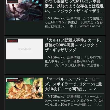
かつて破格だったMTGコンボ要
mtgrocks
素は、以前のような存在とは程遠
い。 – マジック：ザ・ギャザリン
グ
【MTGRocks】記事情報：かつて破格だ
ったMTGコンボ要素は、以前のような存
在とは程遠い。 本日、Wizards of the
Coastはモダンフォーマットに大幅な変
更を発表しました。禁止カード「一つの
指輪」と「色めき立つ猛竜」の...
『カルロフ邸殺人事件』カード、
mtgrocks
価格が900%高騰 – マジック：
ザ・ギャザリング
【MTGRocks】記事情報：『カルロフ邸
殺人事件』カード、価格が900%高
騰 『カルロフ邸殺人事件』の全世界リ
リースが今日行われましたが、2月2日か
らのプレリリースイベント開始により、
すでに1週間ほど市場に出回っています。
『マーベル・スーパーヒーロー
mtgrocks
その短い期...
ズ』スポイラーで、1ターンに最
大10枚ドローが可能に。 – マジ
ック：ザ・ギャザリング
【MTGRocks】記事情報：『マーベル・
スーパーヒーローズ』スポイラーで、1タ
ーンに最大10枚ドローが可能に。『マー
ベル スーパー・ヒーローズ』のデビュー