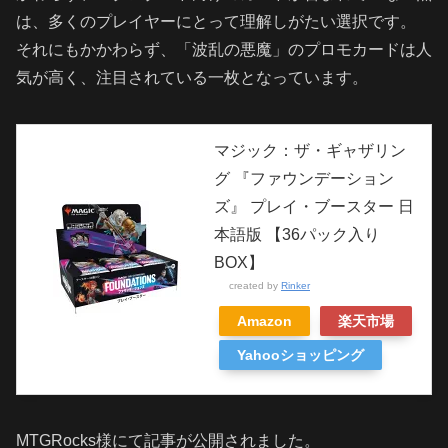
は、多くのプレイヤーにとって理解しがたい選択です。
それにもかかわらず、「波乱の悪魔」のプロモカードは人
気が高く、注目されている一枚となっています。
マジック：ザ・ギャザリン
グ 『ファウンデーション
ズ』 プレイ・ブースター 日
本語版 【36パック入り
BOX】
created by
Rinker
Amazon
楽天市場
Yahooショッピング
MTGRocks様にて記事が公開されました。