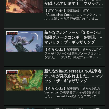
が隠されています！ – マジック：
ザ・ギャザリング
【MTGRocks】記事情報：MTG
『Assassin’s Creed』 エッチングフォイ
ルには驚くべき秘密が隠されていま
す！ 現代の『マジック：ザ・ギャザリ
ング』におけるカードのバリエーション
は多岐にわたり、プレイヤーがすべてを
新たなスポイラーが「3ターン目
mtgrocks
把...
無限ダメージコンボ」を実現。 –
マジック：ザ・ギャザリング
【MTGRocks】記事情報：新たなスポイ
ラーが「3ターン目無限ダメージコンボ」
を実現。 デジタル限定フォーマット
「アルケミー」における新セット『久遠
の終端』がMTG Arenaにて話題を呼んで
います。その中でも特に注目されている
新たな5色のSecret Lairの統率者
mtgrocks
のが...
デッキが発表されました。 – マジ
ック：ザ・ギャザリング
【MTGRocks】記事情報：新たな5色の
Secret Lairの統率者デッキが発表されま
した。 Secret Lairの新たなコマンダーデ
ッキ「20 Ways to Win」が発表され、多
くの注目を集めています。このデッキに
は過去の人気...