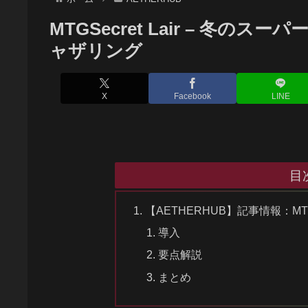
MTGSecret Lair – 冬のス
ャザリング
X
Facebook
LINE
目
【AETHERHUB】記事情報：MTGS
導入
要点解説
まとめ