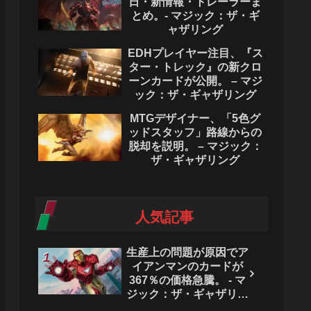
日・新情報・トレーラーま
とめ。- マジック：ザ・ギ
ャザリング
EDHプレイヤー注目、『ス
ター・トレック』の新クロ
ーンカードが公開。 – マジ
ック：ザ・ギャザリング
MTGデザイナー、「5色グ
ッドスタッフ」路線からの
脱却を説明。 – マジック：
ザ・ギャザリング
人気記事
生産上の問題が原因でア
イアンマンのカードが
367％の価格急騰。 - マ
ジック：ザ・ギャザリン
グ