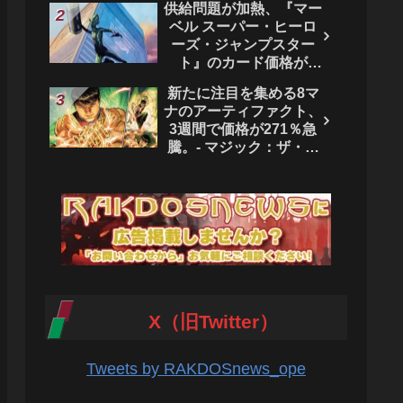
供給問題が加熱、『マー
ベル スーパー・ヒーロ
ーズ・ジャンプスター
ト』のカード価格が
4444％急騰。 - マジッ
新たに注目を集める8マ
ク：ザ・ギャザリング
ナのアーティファクト、
3週間で価格が271％急
騰。- マジック：ザ・ギ
ャザリング
X（旧Twitter）
Tweets by RAKDOSnews_ope