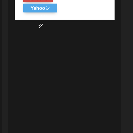
Yahooシ
ョッピン
グ