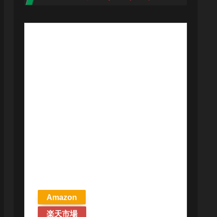
【予約商品
2026年4月24日
発売予定】 マ
ジック ザ・ギ
ャザリング ス
トリクスヘイ
ヴンの秘密 統
率者デッキ プ
リズマリの技
巧 英語版 MTG
Amazon
楽天市場