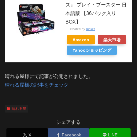
ズ』 プレイ・ブースター 日
本語版 【36パック入り
BOX】
created by
Rinker
Amazon
楽天市場
Yahooショッピング
晴れる屋様にて記事が公開されました。
晴れる屋様の記事をチェック
晴れる屋
シェアする
X
Facebook
LINE