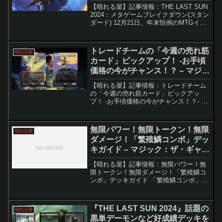
【晴れる屋】記事情報：THE LAST SUN
2024：メタゲームブレイクダウン(スタン
ダード) 12月21日、年末恒例のMTGイベ
ント『THE LAST SUN 2024』が開催さ
れ、全国から集まった220名の強豪プレ
イヤーがスタンダー...
トレードチームの「今週の売れ筋
晴れる屋
カード」ピックアップ！ -お手頃
価格の今がチャンス！？ – マジッ
ク：ザ・ギャザリング
【晴れる屋】記事情報：トレードチーム
の「今週の売れ筋カード」ピックアッ
プ！ -お手頃価格の今がチャンス！？- ト
レードチームの1週間の販売データから、
特に注目されたカードをピックアップ。
今週は「価格が落ち着いた今が狙い目」
無限パワー！無限トークン！無限
晴れる屋
とされるカードが中...
ダメージ！「繁殖鱗コンボ」デッ
キガイド – マジック：ザ・ギャザ
リング
【晴れる屋】記事情報：無限パワー！無
限トークン！無限ダメージ！「繁殖鱗コ
ンボ」デッキガイド 「繁殖鱗コンボ」
は、「日を浴びる繁殖鱗」と「血の長の
刃」を使った無限コンボを軸とするデッ
キです。コンボが成立すると無限マナや
『THE LAST SUN 2024』話題の
晴れる屋
無限トークン、無限ダメー...
黒単デーモンなど好成績デッキを