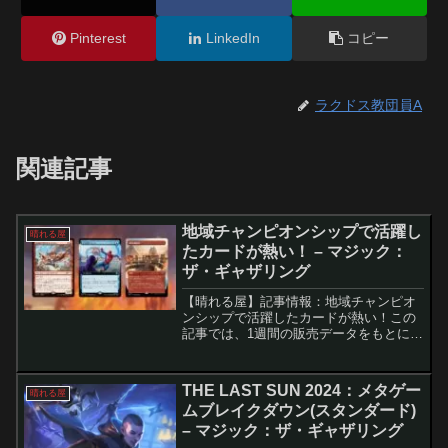
Pinterest
LinkedIn
コピー
ラクドス教団員A
関連記事
地域チャンピオンシップで活躍し
晴れる屋
たカードが熱い！ – マジック：
ザ・ギャザリング
【晴れる屋】記事情報：地域チャンピオ
ンシップで活躍したカードが熱い！この
記事では、1週間の販売データをもとに、
注目度が急上昇したMTGカードを3枚ピ
ックアップしてご紹介します。今週は、
直近の大会で活躍したカードが特に人気
THE LAST SUN 2024：メタゲー
晴れる屋
を集めました。要点ま...
ムブレイクダウン(スタンダード)
– マジック：ザ・ギャザリング