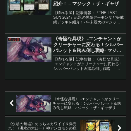
紹介！ – マジック：ザ・ギャザリ
ング
【晴れる屋】記事情報：『THE LAST
SUN 2024』話題の黒単デーモンなど好成
績デッキを紹介！- 年末最大のマジック
の祭典『THE LAST SUN 2024』が開催
され、多様なデッキと白熱した戦いが展
開。注目デッキとその戦略を詳し...
《奇怪な具現》 -エンチャントが
晴れる屋
クリーチャーに変わる！シルバー
バレット＆踏み倒し戦略- マジッ
ク：ザ・ギャザリング
【晴れる屋】記事情報：《奇怪な具現》
-エンチャントがクリーチャーに変わる！
シルバーバレット＆踏み倒し戦略- 「奇
怪な具現」は、Magic: The
Gathering（MTG）のパイオニアフォーマ
ットにおける強力なミッドレンジデッキ
です。...
《奇怪な具現》 -エンチャントがクリー
チャーに変わる！シルバーバレット＆踏
み倒し戦略- マジック：ザ・ギャザリン
グ
《永劫の無垢》めっちゃカワイイ＆爆売
れ！《洪水の大口へ》神アンコモンの座