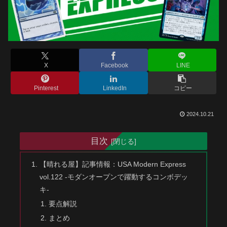
X
Facebook
LINE
Pinterest
LinkedIn
コピー
2024.10.21
目次
【晴れる屋】記事情報：USA Modern Express
vol.122 -モダンオープンで躍動するコンボデッ
キ-
要点解説
まとめ