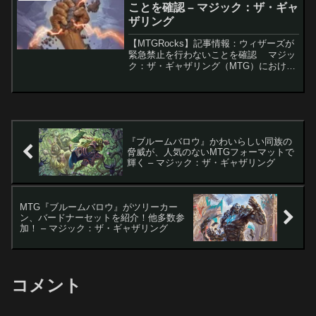
ことを確認 – マジック：ザ・ギャ
ザリング
【MTGRocks】記事情報：ウィザーズが
緊急禁止を行わないことを確認 マジッ
ク：ザ・ギャザリング（MTG）における
次回の禁止カード発表が8月26日に予定
されており、プレイヤーの間で多くの議
論を呼んでいます。特にモダンとレガシ
ーのフォ...
『ブルームバロウ』かわいらしい同族の
脅威が、人気のないMTGフォーマットで
輝く – マジック：ザ・ギャザリング
MTG『ブルームバロウ』がツリーカー
ン、バードナーセットを紹介！他多数参
加！ – マジック：ザ・ギャザリング
コメント