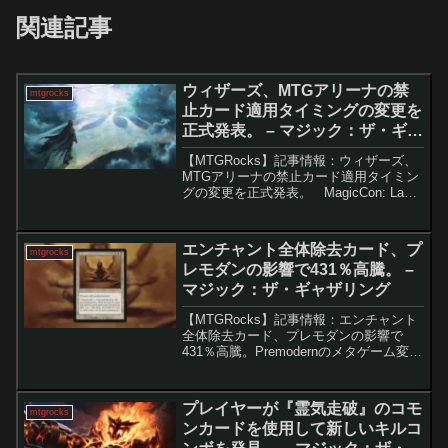
関連記事
ウィザーズ、MTGアリーナの禁
mtgrocks
止カード適用タイミングの変更を
正式発表。 – マジック：ザ・ギャ
ザリング
【MTGRocks】記事情報：ウィザーズ、
MTGアリーナの禁止カード適用タイミン
グの変更を正式発表。 MagicCon: Las
Vegas終了後、今週は比較的落ち着いた
動きとなっていますが、来週には待望の
「禁止・制限告知」が控えていま...
エンチャント全体除去カード、プ
mtgrocks
レモダンの影響で431％高騰。 –
マジック：ザ・ギャザリング
【MTGRocks】記事情報：エンチャント
全体除去カード、プレモダンの影響で
431％高騰。Premodernのメタゲーム変化
による「浄化の瞑想」の高騰Premodern
フォーマットにおいてエンチャントを軸
としたデッキが台頭したことで、その
プレイヤーが『霊気走破』のコモ
mtgrocks
強...
ンカードを使用して新しいキルコ