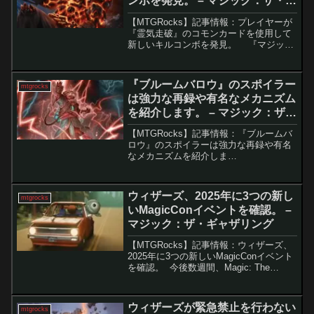
ンボを発見。 – マジック：ザ・ギ
ャザリング
【MTGRocks】記事情報：プレイヤーが
『霊気走破』のコモンカードを使用して
新しいキルコンボを発見。 『マジッ
ク：ザ・ギャザリング（MTG）』の新セ
ットがリリースされる度に、プレイヤー
たちは新たなコンボを探し出そうと盛り
『ブルームバロウ』のスポイラー
mtgrocks
上がる。今回...
は強力な再録や有名なメカニズム
を紹介します。 – マジック：ザ・
ギャザリング
【MTGRocks】記事情報：『ブルームバ
ロウ』のスポイラーは強力な再録や有名
なメカニズムを紹介しま
す。 MTGの新セット『ブルー
ムバロウ』のスプイラーがついに公開さ
れ、既に多くのカードが話題となってい
ウィザーズ、2025年に3つの新し
mtgrocks
ます。この...
いMagicConイベントを確認。 –
マジック：ザ・ギャザリング
【MTGRocks】記事情報：ウィザーズ、
2025年に3つの新しいMagicConイベント
を確認。 今後数週間、Magic: The
Gathering（MTG）ファンにとっては非常
に充実したニュースやイベントが待って
います。今週の金曜日...
ウィザーズが緊急禁止を行わない
mtgrocks