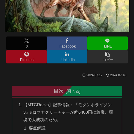
X
Facebook
LINE
Pinterest
LinkedIn
コピー
2024.07.17
2024.07.18
目次
【MTGRocks】記事情報：『モダンホライゾン
3』の1マナクリーチャーが約6400円に急騰、環
境で大成功のため。
要点解説