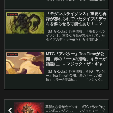
い。 5月13日にリリースされた「Secret
Lair Spring Superdro...
『モダンホライゾン３』重要な再
mtgrocks
録が忘れられていたタイプのデッ
キを蘇らせる可能性あり！ – マジ
ック：ザ・ギャザリング
【MTGRocks】記事情報：『モダンホラ
イゾン３』重要な再録が忘れられていた
タイプのデッキを蘇らせる可能性あ
り！ 『モダンホライゾン３』のプレビ
ューシーズンは日々、驚きのカードをも
たらしています。特に注目すべきは、エ
MTG『アバター』Tea Timeが公
mtgrocks
ルフの強力なサポート...
開、赤の「一つの指輪」キラーが
話題に。 – マジック：ザ・ギャザ
リング
【MTGRocks】記事情報：MTG『アバタ
ー』Tea Timeが公開、赤の「一つの指
輪」キラーが話題に。 『マジック：
ザ・ギャザリング | アバター 伝説の少年
アン』セットのスポイラーシーズンが始
まり、競技環境向けの強力カードや...
革新的な青単色デッキ、MTGで致命的な
コンボエンジンに。 – マジック：ザ・ギ