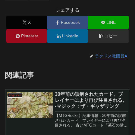
シェアする
X
Facebook
LINE
Pinterest
LinkedIn
コピー
ラクドス教団員A
関連記事
30年前の誤解されたカード、プ
mtgrocks
レイヤーにより再び注目される。
-マジック：ザ・ギャザリング
【MTGRocks】記事情報：30年前の誤解
されたカード、プレイヤーにより再び注
目される。 古いMTGカード「墓石の階
段」はテキストが非常に分かりにくいた
め、長らく真価が見過ごされてきまし