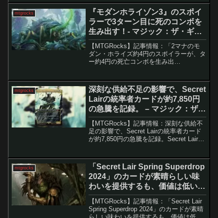
た。しかし最近、統率者戦における強烈
『モダンホライゾン3』のスポイ
mtgrocks
なトークン生成エ...
ラーで3ターン目に死のコンボを
生み出す！- マジック：ザ・ギャ
ザリング
【MTGRocks】記事情報：「2マナのモ
ダン・ホライズ約4円のスポイラーが、タ
ー約4円の死亡コンボを生み出
す！」 『モダンホライゾン3』の主
要セットがほぼ全て公開され、多くのカ
ードが明らかになりました。今日は特に
深刻な供給不足の影響で、Secret
mtgrocks
注目されている...
Lairの統率者カードが約7,850円
の急騰を記録。 – マジック：ザ・
ギャザリング
【MTGRocks】記事情報：深刻な供給不
足の影響で、Secret Lairの統率者カード
が約7,850円の急騰を記録。Secret Lairの
限定販売化に伴う「Jin Sakai, Ghost of
Tsushima」の価格高騰2024年...
「Secret Lair Spring Superdrop
mtgrocks
2024」のカードが素晴らしい味
わいを提供するも、価値は低い。
– マジック：ザ・ギャザリング
【MTGRocks】記事情報：「Secret Lair
Spring Superdrop 2024」のカードが素晴
らしい味わいを提供するも、価値は低