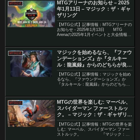
MTGアリーナのお知らせ – 2025
MTG公式
年1月13日 – マジック：ザ・ギャ
ザリング
【MTG公式】記事情報：MTGアリーナの
お知らせ - 2025年1月13日 MTG
Arenaの2025年1月イベントと大会情報が
発表され、競技プレイや特別なリミテッ
ドイベント、豪華報酬が目白押しとなっ
ています。この記事では、注...
マジックを始めるなら、『ファウ
MTG公式
ンデーションズ』か『タルキー
ル：龍嵐録』からのどちらが良い
ですか？ – マジック：ザ・ギャザ
【MTG公式】記事情報：マジックを始め
リング
るなら、『ファウンデーションズ』か
『タルキール：龍嵐録』からのどちらが
良いですか？ マジック：ザ・
ギャザリング（MTG）の新セット『タル
キール：龍嵐録』が2025年4月11...
MTGの世界を楽しむ: マーベル、
MTG公式
スパイダーマン ファーストルッ
ク。 – マジック：ザ・ギャザリン
グ
【MTG公式】記事情報：MTGの世界を楽
しむ: マーベル、スパイダーマン ファー
ストルック。 『マジック：
ザ・ギャザリング（MTG）』と『マーベ