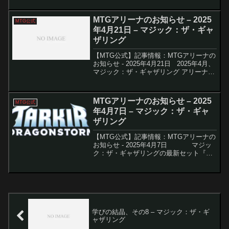
ル』のコラボセット『Magic: The
Gathering | ...
MTGアリーナのお知らせ – 2025
MTG公式
年4月21日 – マジック：ザ・ギャ
ザリング
【MTG公式】記事情報：MTGアリーナの
お知らせ - 2025年4月21日 2025年4月、
マジック：ザ・ギャザリング アリーナ
（MTG Arena）に関する最新情報が公開
された。本稿では、デジタル専用セット
の情報や新たなクロスオーバー...
MTGアリーナのお知らせ – 2025
MTG公式
年4月7日 – マジック：ザ・ギャ
ザリング
【MTG公式】記事情報：MTGアリーナの
お知らせ - 2025年4月7日 マジッ
ク：ザ・ギャザリングの最新セット『タ
ルキール：龍嵐録』が、いよいよMTGア
リーナにて配信開始されます。物語性と
ドラゴンテーマが濃厚なこのセ...
学びの結晶、その8 – マジック：ザ・ギ
ャザリング