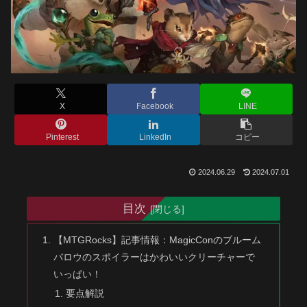
X
Facebook
LINE
Pinterest
LinkedIn
コピー
2024.06.29
2024.07.01
目次
【MTGRocks】記事情報：MagicConのブルーム
バロウのスポイラーはかわいいクリーチャーで
いっぱい！
要点解説