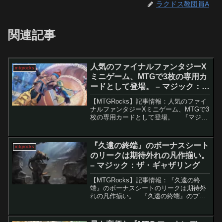
ラクドス教団員A
関連記事
人気のファイナルファンタジーX
mtgrocks
ミニゲーム、MTGで3枚の専用カ
ードとして登場。 – マジック：
ザ・ギャザリング
【MTGRocks】記事情報：人気のファイ
ナルファンタジーXミニゲーム、MTGで3
枚の専用カードとして登場。 『マジッ
ク：ザ・ギャザリング（MTG）×ファイ
ナルファンタジー』コラボは、シリーズ
16作品の要素を約300枚のカードに凝縮
『久遠の終端』のボーナスシート
mtgrocks
す...
のリークは期待外れの凡作揃い。
– マジック：ザ・ギャザリング
【MTGRocks】記事情報：『久遠の終
端』のボーナスシートのリークは期待外
れの凡作揃い。 『久遠の終端』のプレ
ビューが始まり、魅力的な新メカニズム
や旧カードの再録が話題となる中、注目
されているのがボーナスシート「星景」