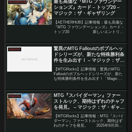
最も高価な『MTG ファウンデー
AETHERHUB
です。この枠では...
ションズ』カード – トップ20 –
マジック：ザ・ギャザリング
【AETHERHUB】記事情報：最も高価な
『MTG ファウンデーションズ』カード -
トップ20 新しいエントリー
レベルのセット『ファウンデーション
ズ』は、初心者向けに設計されています
が、驚くほど強力で...
驚異のMTG Falloutのボブルヘッ
mtgrocks
ドシリーズが、新たな特殊勝利条
件を生み出す！ – マジック：ザ・
ギャザリング
【MTGRocks】記事情報：驚異のMTG
Falloutのボブルヘッドシリーズが、新た
な特殊勝利条件を生み出す！「Magic:
the Gathering」（MTG）のコレクターブ
ースターは、現在TCG（トレーディング
カードゲーム）コレク...
MTG『スパイダーマン』ファー
mtgrocks
ストルック、期待はずれのチャフ
を発見。 – マジック：ザ・ギャザ
リング
【MTGRocks】記事情報：MTG『スパイ
ダーマン』ファーストルック、期待はず
れのチャフを発見。 2025年9月26日
に発売予定の『Magic: The Gathering |