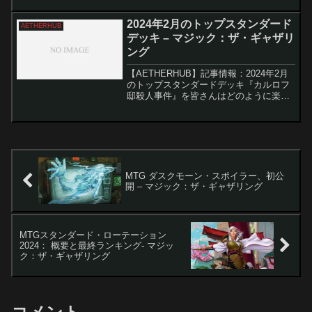
Marvel's Spider-Man』に収録さ...
2024年2月のトップスタンダード
AETHERHUB
デッキ – マジック：ザ・ギャザリ
ング
【AETHERHUB】記事情報：2024年2月
のトップスタンダードデッキ『カルロフ
邸殺人事件』を皆さんはどのように楽し
んでいますか？公式には、テーブルトッ
プリリースまでまだ2日ありますが、すで
にArenaで新セットをテストしている人
も多いで...
MTG ダスクモーン・スポイラー、初公
開 – マジック：ザ・ギャザリング
MTGスタンダード・ローテーション
2024： 概要と最終ランキング- マジッ
ク：ザ・ギャザリング