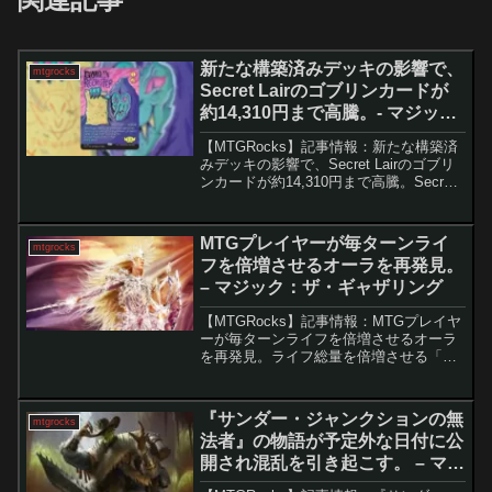
新たな構築済みデッキの影響で、
mtgrocks
Secret Lairのゴブリンカードが
約14,310円まで高騰。- マジッ
ク：ザ・ギャザリング
【MTGRocks】記事情報：新たな構築済
みデッキの影響で、Secret Lairのゴブリ
ンカードが約14,310円まで高騰。Secret
Lair版の統率者デッキ「Goblin Storm」の
発売に伴う「ゴブリン徴募兵」の価格高
騰Secr...
MTGプレイヤーが毎ターンライ
mtgrocks
フを倍増させるオーラを再発見。
– マジック：ザ・ギャザリング
【MTGRocks】記事情報：MTGプレイヤ
ーが毎ターンライフを倍増させるオーラ
を再発見。ライフ総量を倍増させる「天
界のマントル」の魅力と活用法統率者戦
において、ゲームのルールを歪めるよう
な派手な効果を持つカードは常にデッキ
『サンダー・ジャンクションの無
mtgrocks
構築の楽しみを提...
法者』の物語が予定外な日付に公
開され混乱を引き起こす。 – マジ
ック：ザ・ギャザリング