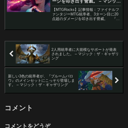
ージを叩き出す脅威。 – マジッ
ク：ザ・ギャザリング
【MTGRocks】記事情報：ファイナルフ
ァンタジーMTG統率者、3ターン目に20
点超のダメージを叩き出す脅威。 『フ
ァイナルファンタジー』コラボで注目を
浴びた「ティファ・ロックハート」。ス
タンダードでは結果を残せなかったもの
の、デュ...
2人用統率者に大規模なサポートが発表
されました。 – マジック：ザ・ギャザリ
ング
新しい3色の統率者が、『ブルームバロ
ウ』のメインセットにこっそり登場しま
す。 – マジック：ザ・ギャザリング
コメント
コメントをどうぞ