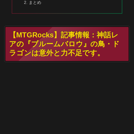
まとめ
【MTGRocks】記事情報：神話レ
アの『ブルームバロウ』の鳥・ド
ラゴンは意外と力不足です。