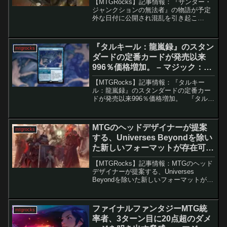
【MTGRocks】記事情報：『サンダー・
ジャンクションの無法者』の物語が予定
外な日付に公開され混乱を引き起こ
す。 『サンダー・ジャンクションの無
法者』は、期待が高まっている次のプレ
ミアセットです。最近のリークや「An
『タルキール：龍嵐録』のスタン
mtgrocks
Offer o...
ダードの定番カードが発売以来
996％価格増加。 – マジック：
ザ・ギャザリング
【MTGRocks】記事情報：『タルキー
ル：龍嵐録』のスタンダードの定番カー
ドが発売以来996％価格増加。 『タルキ
ール：龍嵐録』の登場により、スタンダ
ード環境は大きな変化を遂げました。多
くのプレイヤーが注目するイゼット・果
MTGのヘッドデザイナーが提案
mtgrocks
敢を筆頭に、...
する、Universes Beyondを除い
た新しいフォーマットが存在可能
かもしれない。 – マジック：ザ・
【MTGRocks】記事情報：MTGのヘッド
ギャザリング
デザイナーが提案する、Universes
Beyondを除いた新しいフォーマットが存
在可能かもしれない。MTGのUniverses
Beyond製品は、その革新性で多くの反響
を呼んできましたが、同...
ファイナルファンタジーMTG統
mtgrocks
率者、3ターン目に20点超のダメ