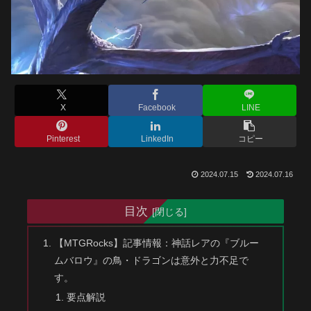
X
Facebook
LINE
Pinterest
LinkedIn
コピー
2024.07.15
2024.07.16
目次
【MTGRocks】記事情報：神話レアの『ブルー
ムバロウ』の鳥・ドラゴンは意外と力不足で
す。
要点解説