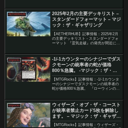
ル委員会が解散し、ウィザーズ・オブ・
ザ・コースト（WOTC）が統率者戦の運
営を引き継いだ際、最初に発表されたの
2025年2月の主要デッキリスト –
AETHERHUB
が「パ...
スタンダードフォーマット – マジ
ック：ザ・ギャザリング
【AETHERHUB】記事情報：2025年2月
の主要デッキリスト - スタンダードフォ
ーマット 『霊気走破』の発売が間近に迫
り、スタンダード環境にも変化が見られ
るようになった。現在のメタゲームで
は、昨年から活躍していたデッキに加え
-1/-1カウンターのシナジーでダス
mtgrocks
て、新たな...
クモーンの統率者の蛇が価格
800％急騰。 -マジック：ザ・ギ
ャザリング
【MTGRocks】記事情報：-1/-1カウンタ
ーのシナジーでダスクモーンの統率者の
蛇が価格800％急騰。 『ローウィンの昏
明』の構築済みデッキ公開後、MTGのカ
ード市場は急騰しています。特に再録漏
れやアップグレード候補カードが急速に
ウィザーズ・オブ・ザ・コースト
mtgrocks
値上...
が統率者禁止カード5枚を解除し
ます。 – マジック：ザ・ギャザリ
ング
【MTGRocks】記事情報：ウィザーズ・