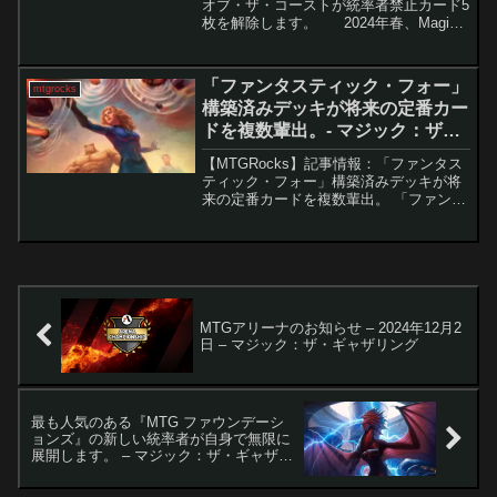
オブ・ザ・コーストが統率者禁止カード5
枚を解除します。 2024年春、Magic:
The Gatheringの統率者戦フォーマットに
おいて、ついに5枚のカードが禁止リスト
から解除されまし...
「ファンタスティック・フォー」
mtgrocks
構築済みデッキが将来の定番カー
ドを複数輩出。- マジック：ザ・
ギャザリング
【MTGRocks】記事情報：「ファンタス
ティック・フォー」構築済みデッキが将
来の定番カードを複数輩出。 「ファンタ
スティック・フォー」統率者デッキの全
カード公開Marvel Super Heroesのプレビ
ューシーズンにおいて、非クリーチ...
MTGアリーナのお知らせ – 2024年12月2
日 – マジック：ザ・ギャザリング
最も人気のある『MTG ファウンデーシ
ョンズ』の新しい統率者が自身で無限に
展開します。 – マジック：ザ・ギャザリ
ング