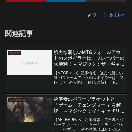
ラクドス教団員A
関連記事
強力な新しいMTGフォールアウ
mtgrocks
トのスポイラーは、フレーバーの
大勝利！ – マジック：ザ・ギャザ
リング
【MTGRocks】記事情報：強力な新しい
MTGフォールアウトのスポイラーは、フ
レーバーの大勝利！MTGの新セット
「Fallout」のリリースが約1か月後に迫っ
ています。すでにいくつかのカードが公
開されており、特に「Nuka-Cola Ve...
統率者のパワーブラケットと
AETHERHUB
「ゲーム・チェンジャー 」を解
説。 – マジック：ザ・ギャザリン
グ
【AETHERHUB】記事情報：統率者のパ
ワーブラケットと 「ゲーム・チェンジャ
ー 」を解説。 統率者戦（EDH）のルー