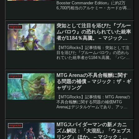
Booster Commander Edition』に約2万
6,700円相当のアルケミー・カードが再
録。 『Mystery Booster Commander
Edition』の全容公開と強力...
突如として注目を浴びた『ブルー
mtgrocks
ムバロウ』の恐れられていた統率
者が1184％高騰。 – マジック：
ザ・ギャザリング
【MTGRocks】記事情報：突如として注
目を浴びた『ブルームバロウ』の恐れら
れていた統率者が1184％高騰。「バンブ
ルフラワー夫人」の価格高騰と市場動向
『ブルームバロウ』の統率者デッキ「友
好の証」の看板カードである「バンブル
MTG Arenaの不具合報酬に関す
mtgrocks
フラワー夫人」...
る問題の補償 – マジック：ザ・ギ
ャザリング
【MTGRocks】記事情報：MTG Arenaの
不具合報酬に関する問題の補償MTG
Arenaはデジタルゲームであり、アップ
デートのたびに何かしらの不具合が発生
する可能性があります。これまでにも、
バグによりゲームプレイが困難になる事
MTGスパイダーマンの新メカニ
mtgrocks
例がい...
ズム解説：「大混乱」「ウェブス
リング」 ほか。 – マジック：