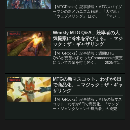
ザ・ギャザリング
【MTGRocks】記事情報：MTGスパイダ
ーマンの新メカニズム解説：「大混乱」
「ウェブスリング」 ほか。 『マジッ
ク：ザ・ギャザリング（MTG）』とマー
ベルのコラボによる「スパイダーマン」
セットに先行して公開された「ウェルカ
Weekly MTG Q&A、統率者の人
mtgrocks
ム・デ...
気提案に冷水を浴びせる。 – マジ
ック：ザ・ギャザリング
【MTGRocks】記事情報：週間MTG
Q&Aが要望の多かったCommanderの変更
について希望を打ち砕く。 2025年10
月の「Weekly MTG」配信では、統率者
戦・フォーマットに関する大規模なアッ
プデートが発表されまし...
MTGの新マスコット、わずか8日
mtgrocks
で商品化。 – マジック：ザ・ギャ
ザリング
【MTGRocks】記事情報：MTGの新マス
コット、わずか8日で商品化。『サンダ
ー・ジャンクションの無法者』の発売に
伴い、キャラクター「おたから」は急速
にマーケティングの対象となり、新たな
商品が生まれました。要点解説おたから
の人気と商品化:...