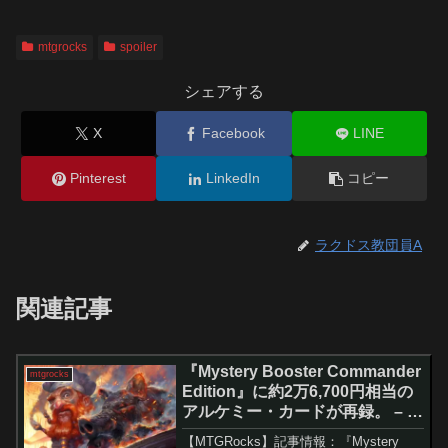
mtgrocks
spoiler
シェアする
X
Facebook
LINE
Pinterest
LinkedIn
コピー
ラクドス教団員A
関連記事
『Mystery Booster Commander
mtgrocks
Edition』に約2万6,700円相当の
アルケミー・カードが再録。 – マ
ジック：ザ・ギャザリング
【MTGRocks】記事情報：『Mystery