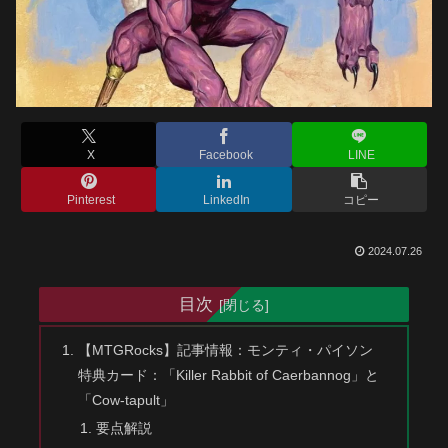
X
Facebook
LINE
Pinterest
LinkedIn
コピー
2024.07.26
目次
【MTGRocks】記事情報：モンティ・パイソン
特典カード：「Killer Rabbit of Caerbannog」と
「Cow-tapult」
要点解説