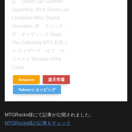
定 Secret Lair Summer
Superdrop 2024 Secret Lair
x Hatsune Miku: Digital
Sensation JP マジック：
ザ・ギャザリング Magic
The Gathering MTG 初音ミ
ク ウィザーズ・オブ・ザ・
コースト Wizards of the
Coast
Amazon
楽天市場
Yahooショッピング
MTGRocks様にて記事が公開されました。
MTGRocks様の記事をチェック