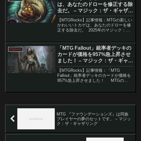
タートルズ』に関...
は、あなたのドローを修正する除
去だ。 – マジック：ザ・ギャザリ
ング
【MTGRocks】記事情報：MTGの新しい
かわいいトカゲは、あなたのドローを修
正する除去だ。 2025年のマジック：
ザ・ギャザリング（MTG）は早くも激動
の展開を見せています。そんな中、デジ
タル専用フォーマット「アルケミー」の
「MTG Fallout」統率者デッキの
mtgrocks
最新セット...
カードが価格を957%急上昇させ
ました！ – マジック：ザ・ギャザ
リング
【MTGRocks】記事情報：「MTG
Fallout」統率者デッキのカードが価格を
957%急上昇させました！ MTGの
「Fallout」拡張は流通市場に大きな影響
を与えており、構築フォーマットや統率
者デッキの価格に変動をもたらして...
MTG 『ファウンデーションズ』は同族
プレイヤーの夢のセットです。 – マジッ
ク：ザ・ギャザリング