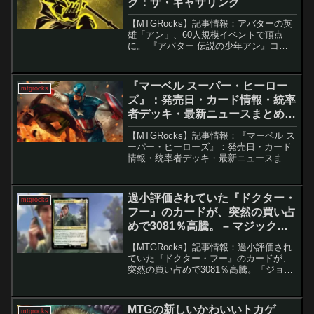
ク：ザ・ギャザリング
【MTGRocks】記事情報：アバターの英
雄「アン」、60人規模イベントで頂点
に。 『アバター 伝説の少年アン』コラ
ボセットのデジタル版リリースを目前に
控え、MTGプレイヤーの期待が高まって
います。そんな中、フランス・カーンで
『マーベル スーパー・ヒーロー
mtgrocks
開催されたデュ...
ズ』：発売日・カード情報・統率
者デッキ・最新ニュースまとめ。
– マジック：ザ・ギャザリング
【MTGRocks】記事情報：『マーベル ス
ーパー・ヒーローズ』：発売日・カード
情報・統率者デッキ・最新ニュースまと
め。 『マーベル スーパー・ヒーロー
ズ』総まとめ2026年は『マジック：ザ・
ギャザリング』にとって大型年となり、
過小評価されていた『ドクター・
mtgrocks
「Unive...
フー』のカードが、突然の買い占
めで3081％高騰。 – マジック：
ザ・ギャザリング
【MTGRocks】記事情報：過小評価され
ていた『ドクター・フー』のカードが、
突然の買い占めで3081％高騰。「ジョ
ン・ベントン伍長」の価格高騰最近のマ
ジック：ザ・ギャザリングの市場では
『ローウィンの昏明』や『ミュータント
MTGの新しいかわいいトカゲ
mtgrocks