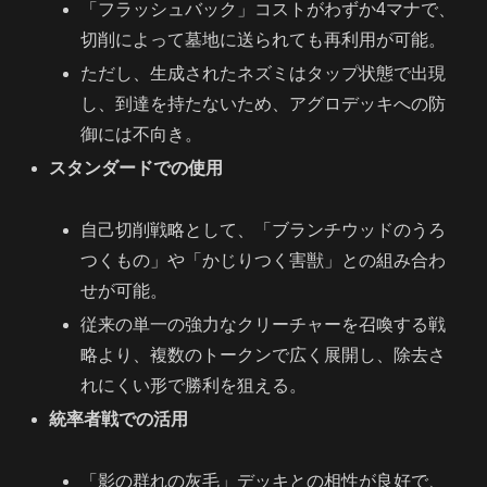
「フラッシュバック」コストがわずか4マナで、
切削によって墓地に送られても再利用が可能。
ただし、生成されたネズミはタップ状態で出現
し、到達を持たないため、アグロデッキへの防
御には不向き。
スタンダードでの使用
自己切削戦略として、「ブランチウッドのうろ
つくもの」や「かじりつく害獣」との組み合わ
せが可能。
従来の単一の強力なクリーチャーを召喚する戦
略より、複数のトークンで広く展開し、除去さ
れにくい形で勝利を狙える。
統率者戦での活用
「影の群れの灰毛」デッキとの相性が良好で、