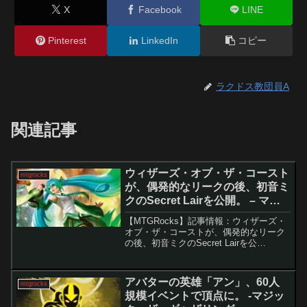
X
Facebook
LINE
Pinterest
LinkedIn
コピー
ラクドス教団員A
関連記事
ウィザーズ・オブ・ザ・コースト
mtgrocks
が、偶発的なリークの後、初音ミ
クのSecret Lairを公開。 – マジ
ック：ザ・ギャザリング
【MTGRocks】記事情報：ウィザーズ・
オブ・ザ・コーストが、偶発的なリーク
の後、初音ミクのSecret Lairを公
開。 Magic: The Gathering（MTG）の人
気コラボレーション企画「Universes
Beyond」に...
アバターの英雄「アン」、60人
mtgrocks
規模イベントで頂点に。 -マジッ