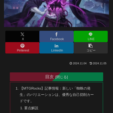
X
Facebook
LINE
Pinterest
LinkedIn
コピー
2024.11.04
2024.11.05
目次
【MTGRocks】記事情報：新しい「蜘蛛の発
生」のバリエーションは、優秀な自己切削カー
ドです。
要点解説