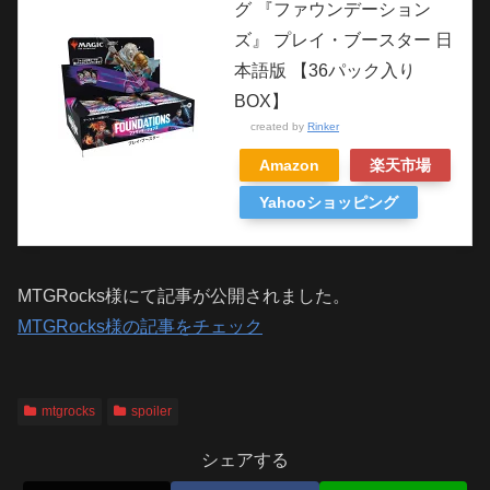
グ 『ファウンデーション
ズ』 プレイ・ブースター 日
本語版 【36パック入り
BOX】
created by
Rinker
Amazon
楽天市場
Yahooショッピング
MTGRocks様にて記事が公開されました。
MTGRocks様の記事をチェック
mtgrocks
spoiler
シェアする