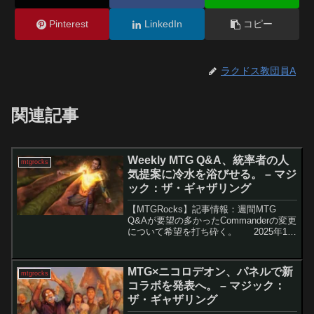
Pinterest
LinkedIn
コピー
ラクドス教団員A
関連記事
Weekly MTG Q&A、統率者の人
mtgrocks
気提案に冷水を浴びせる。 – マジ
ック：ザ・ギャザリング
【MTGRocks】記事情報：週間MTG
Q&Aが要望の多かったCommanderの変更
について希望を打ち砕く。 2025年10
月の「Weekly MTG」配信では、統率者
戦・フォーマットに関する大規模なアッ
プデートが発表されまし...
MTG×ニコロデオン、パネルで新
mtgrocks
コラボを発表へ。 – マジック：
ザ・ギャザリング