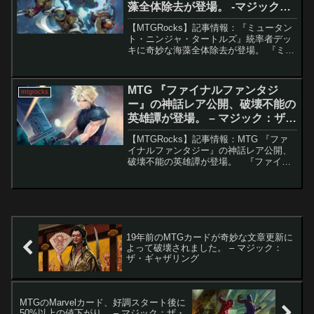
藻全体除去が登場。 -マジック：
ザ・ギャザリング
【MTGRocks】記事情報：『ミュータン
ト・ニンジャ・タートルズ』統率者デッ
キに奇妙な海藻全体除去が登場。 『ミュ
ータント・ニンジャ・タートルズ』コラ
ボセットの指揮者デッキが本格的に公開
され、特徴的な全体除去や食物強化、
MTG 『ファイナルファンタジ
mtgrocks
+1/+1カウンタ...
ー』の神話レア公開、破壊不能の
英雄譚が登場。 – マジック：ザ・
ギャザリング
【MTGRocks】記事情報：MTG 『ファ
イナルファンタジー』の神話レア公開、
破壊不能の英雄譚が登場。 『ファイナ
ルファンタジー』と『マジック：ザ・ギ
ャザリング』のコラボセットでは、毎日
のように新たなカードが公開されてお
り、多くの伝説...
19年前のMTGカードが奇妙な文章更新に
よって破壊されました。 – マジック：
ザ・ギャザリング
MTGのMarvelカード、好調スタート後に
50%以上の値下がり。 – マジック：ザ・