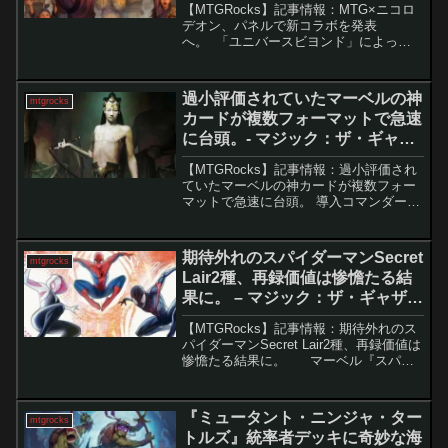
【MTGRocks】記事情報：MTG×ニコロ
デオン、パネルで新コラボを発表
へ。 「ユニバースビヨンド」によっ
て、マジック：ザ・ギャザリング
（MTG）はフォートナイトからスポン
ジ・ボブ、さらにはプレイ・ドーまで、
過小評価されていたマーベルの神
mtgrocks
数々の異色コラボを展開してき...
カードが複数フォーマットで急速
に台頭。- マジック：ザ・ギャザ
リング
【MTGRocks】記事情報：過小評価され
ていたマーベルの神カードが複数フォー
マットで急速に台頭。 導入コマンダーは
長期戦になりやすく、継続的にアドバン
テージを稼ぐコントロール戦略が強力と
なる環境だ。その中でも「黄金牙、タシ
期待外れのスパイダーマンSecret
mtgrocks
グル」は自己完結...
Lair2種、再録価値は惨憺たる結
果に。 – マジック：ザ・ギャザリ
ング
【MTGRocks】記事情報：期待外れのス
パイダーマンSecret Lair2種、再録価値は
惨憺たる結果に。 マーベル『スパイ
ダーマン』のSuperdropとして、新たに4
種類のSecret Lairが公開されました。し
かし今回の...
『ミュータント・ニンジャ・ター
mtgrocks
トルズ』統率者デッキに奇妙な海