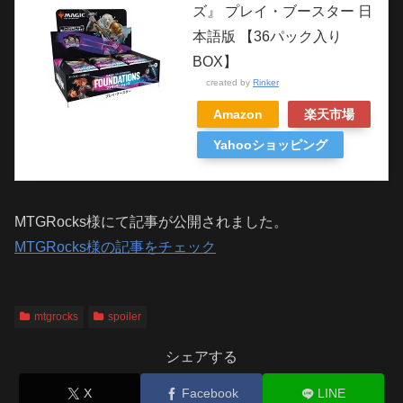
ズ』 プレイ・ブースター 日
本語版 【36パック入り
BOX】
created by
Rinker
Amazon
楽天市場
Yahooショッピング
MTGRocks様にて記事が公開されました。
MTGRocks様の記事をチェック
mtgrocks
spoiler
シェアする
X
Facebook
LINE