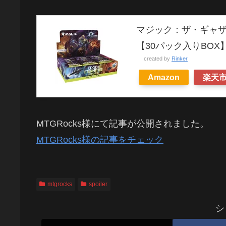
マジック：ザ・ギャザ
【30パック入りBOX
created by
Rinker
Amazon
楽天
MTGRocks様にて記事が公開されました。
MTGRocks様の記事をチェック
mtgrocks
spoiler
シ