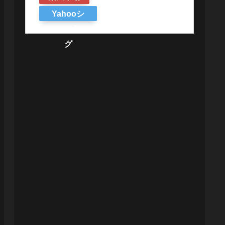
Yahooシ
ョッピン
グ