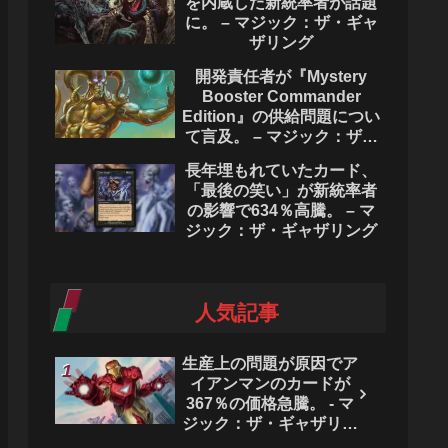
を内蔵した新統率者が話題
に。 – マジック：ザ・ギャ
ザリング
開発責任者が『Mystery
Booster Commander
Edition』の供給問題につい
て言及。 – マジック：ザ・
ギャザリング
長年埋もれていたカード、
「最後の笑い」が新統率者
の影響で634％高騰。 – マ
ジック：ザ・ギャザリング
人気記事
生産上の問題が原因でア
イアンマンのカードが
367％の価格急騰。 - マ
ジック：ザ・ギャザリン
グ