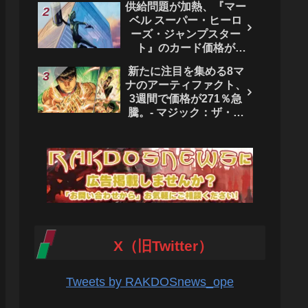
供給問題が加熱、『マー
ベル スーパー・ヒーロ
ーズ・ジャンプスター
ト』のカード価格が
4444％急騰。 - マジッ
新たに注目を集める8マ
ク：ザ・ギャザリング
ナのアーティファクト、
3週間で価格が271％急
騰。- マジック：ザ・ギ
ャザリング
X（旧Twitter）
Tweets by RAKDOSnews_ope