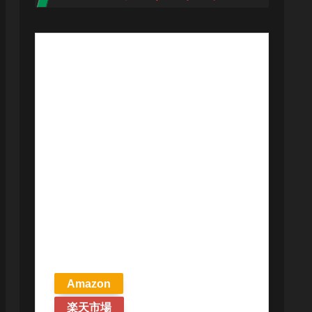
【予約商品
2026年4月24日
発売予定】 マ
ジック ザ・ギ
ャザリング ス
トリクスヘイ
ヴンの秘密 統
率者デッキ プ
リズマリの技
巧 英語版 MTG
Amazon
楽天市場