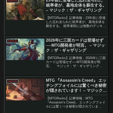
23年前に登場した忘れ去られた
mtgrocks
ました...
統率者が、墓地全体を蘇生する。
– マジック：ザ・ギャザリング
【MTGRocks】記事情報：23年前に登場
した忘れ去られた統率者が、墓地全体を
蘇生する。 統率者戦には無数のデッキ構
築ルートが存在するが、最古参の戦略で
ある「リアニメイト」は今なお強力だ。
「汚らわしき者バルソー」は、墓地のク
2026年に三面カードは登場せず
mtgrocks
リーチャーを一...
──MTG開発者が明言。 – マジッ
ク：ザ・ギャザリング
【MTGRocks】記事情報：2026年に三面
カードは登場せず──MTG開発者が明
言。 マジック：ザ・ギャザリング
（MTG）は近年、革新的なセットやコラ
ボレーションによってプレイヤーの注目
を集め続けています。中でも
MTG 『Assassin’s Creed』 エッ
mtgrocks
「Universes...
チングフォイルには驚くべき秘密
が隠されています！ – マジック：
ザ・ギャザリング
【MTGRocks】記事情報：MTG
『Assassin’s Creed』 エッチングフォイ
ルには驚くべき秘密が隠されていま
す！ 現代の『マジック：ザ・ギャザリ