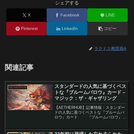
シェアする
X
Facebook
LINE
Pinterest
LinkedIn
コピー
ラクドス教団員A
関連記事
スタンダードの人気に基づくベス
AETHERHUB
トな『ブルームバロウ』カード –
マジック：ザ・ギャザリング
【AETHERHUB】記事情報：スタンダー
ドの人気に基づくベストな『ブルームバ
ロウ』カード 『ブルームバロウ』が
MTGスタンダードにどのように影響を与
えたかについて、一ヶ月が経過しまし
た。リリース直後に大きな変化が見られ