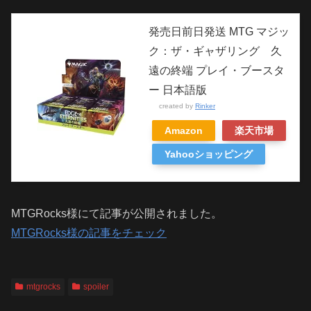
発売日前日発送 MTG マジッ
ク：ザ・ギャザリング 久
遠の終端 プレイ・ブースタ
ー 日本語版
created by
Rinker
Amazon
楽天市場
Yahooショッピング
MTGRocks様にて記事が公開されました。
MTGRocks様の記事をチェック
mtgrocks
spoiler