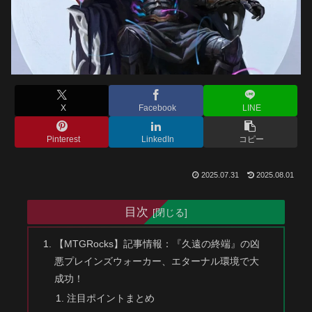
X
Facebook
LINE
Pinterest
LinkedIn
コピー
2025.07.31
2025.08.01
目次
【MTGRocks】記事情報：『久遠の終端』の凶
悪プレインズウォーカー、エターナル環境で大
成功！
注目ポイントまとめ