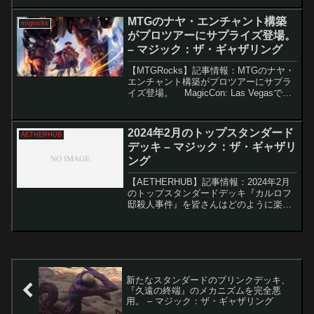
ング』におけるカードのバリエーション
は多岐にわたり、プレイヤーがすべてを
MTGのナヤ・エンチャント構築
mtgrocks
把...
がプロツアーにサプライズ登場。
– マジック：ザ・ギャザリング
【MTGRocks】記事情報：MTGのナヤ・
エンチャント構築がプロツアーにサプラ
イズ登場。 MagicCon: Las Vegasで開
催された「Pro Tour Final Fantasy」で
は、イゼット・果敢が圧倒的な人気を誇
る中、...
2024年2月のトップスタンダード
AETHERHUB
デッキ – マジック：ザ・ギャザリ
ング
【AETHERHUB】記事情報：2024年2月
のトップスタンダードデッキ『カルロフ
邸殺人事件』を皆さんはどのように楽し
んでいますか？公式には、テーブルトッ
プリリースまでまだ2日ありますが、すで
にArenaで新セットをテストしている人
も多いで...
新たなスタンダードのブリンクデッキ、
『久遠の終端』のメカニズムを完全悪
用。 – マジック：ザ・ギャザリング