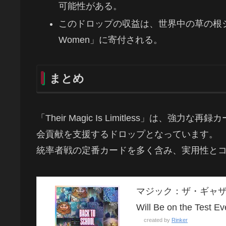
可能性がある。
このドロップの収益は、世界中の草の根ジェンダ
Women」に寄付される。
まとめ
「Their Magic Is Limitless」は
会貢献を支援するドロップとなっています。
統率者戦の定番カードを多く含み、実用性と
マジック：ザ・ギャザリング Se
Will Be on the T
created by
Rinker