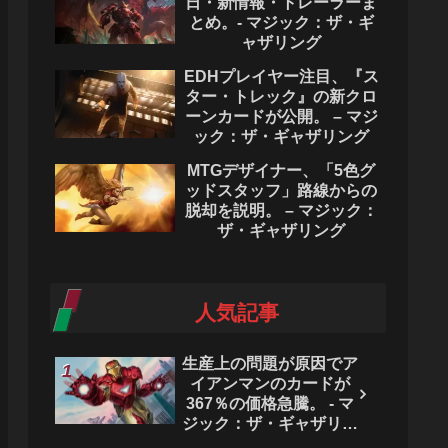
日・新情報・トレーラーま
とめ。- マジック：ザ・ギ
ャザリング
EDHプレイヤー注目、『ス
ター・トレック』の新クロ
ーンカードが公開。 – マジ
ック：ザ・ギャザリング
MTGデザイナー、「5色グ
ッドスタッフ」路線からの
脱却を説明。 – マジック：
ザ・ギャザリング
人気記事
生産上の問題が原因でア
イアンマンのカードが
367％の価格急騰。 - マ
ジック：ザ・ギャザリン
グ