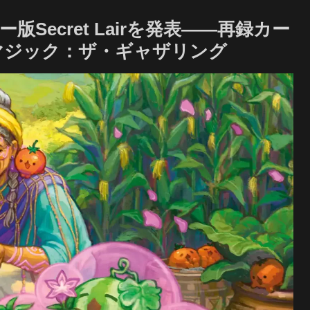
ecret Lairを発表――再録カー
- マジック：ザ・ギャザリング