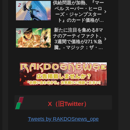
供給問題が加熱、『マー
ベル スーパー・ヒーロ
ーズ・ジャンプスター
ト』のカード価格が
4444％急騰。 - マジッ
新たに注目を集める8マ
ク：ザ・ギャザリング
ナのアーティファクト、
3週間で価格が271％急
騰。- マジック：ザ・ギ
ャザリング
X（旧Twitter）
Tweets by RAKDOSnews_ope