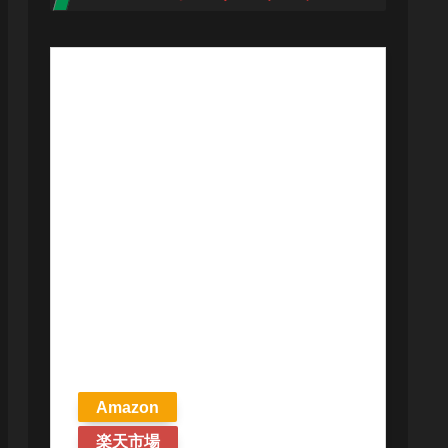
【予約商品
2026年4月24日
発売予定】 マ
ジック ザ・ギ
ャザリング ス
トリクスヘイ
ヴンの秘密 統
率者デッキ プ
リズマリの技
巧 英語版 MTG
Amazon
楽天市場