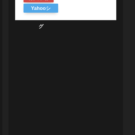
Yahooシ
ョッピン
グ