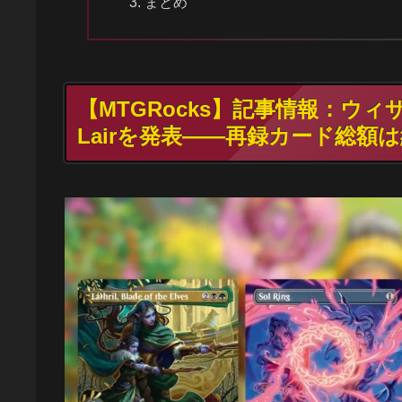
まとめ
【MTGRocks】記事情報：ウィ
Lairを発表――再録カード総額は約