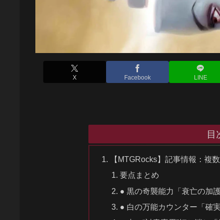
X
Facebook
LINE
目
【MTGRocks】記事情報：
要点まとめ
● 黒の奇襲能力「衰亡の加
● 白の万能カウンター「確