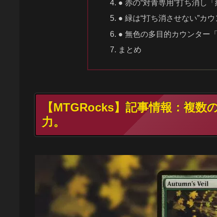
● 赤の“対青専用”打ち消し
● 緑は“打ち消させない”カ
● 無色の多目的カウンター
まとめ
【MTGRocks】記事情報：複
力。