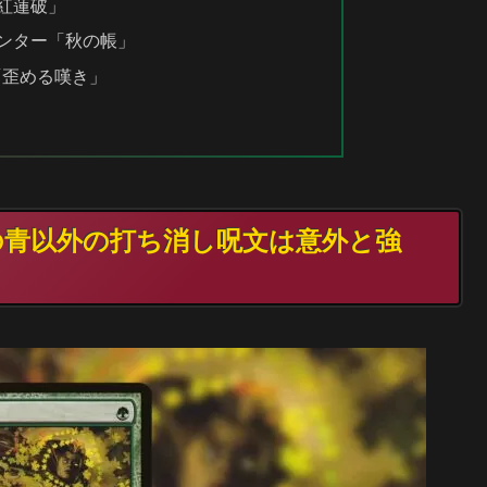
「紅蓮破」
ウンター「秋の帳」
「歪める嘆き」
数の青以外の打ち消し呪文は意外と強