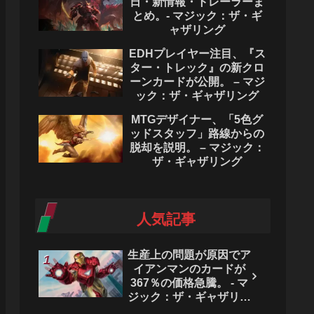
日・新情報・トレーラーま
とめ。- マジック：ザ・ギ
ャザリング
EDHプレイヤー注目、『ス
ター・トレック』の新クロ
ーンカードが公開。 – マジ
ック：ザ・ギャザリング
MTGデザイナー、「5色グ
ッドスタッフ」路線からの
脱却を説明。 – マジック：
ザ・ギャザリング
人気記事
生産上の問題が原因でア
イアンマンのカードが
367％の価格急騰。 - マ
ジック：ザ・ギャザリン
グ