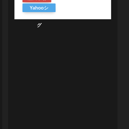
Yahooシ
ョッピン
グ