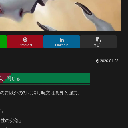
Pinterest
LinkedIn
コピー
2026.01.23
次
複数の青以外の打ち消し呪文は意外と強力。
護」
実性の欠落」