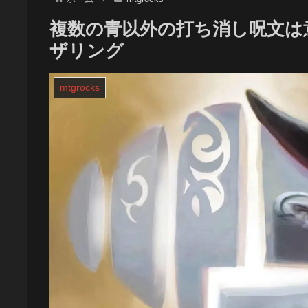
複数の青以外の打ち消し呪文は
ザリング
mtgrocks