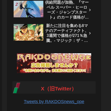
供給問題が加熱、『マー
ベル スーパー・ヒーロ
ーズ・ジャンプスター
ト』のカード価格が
4444％急騰。 - マジッ
新たに注目を集める8マ
ク：ザ・ギャザリング
ナのアーティファクト、
3週間で価格が271％急
騰。- マジック：ザ・ギ
ャザリング
X（旧Twitter）
Tweets by RAKDOSnews_ope