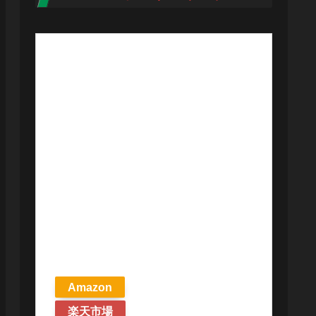
【予約商品
2026年4月24日
発売予定】 マ
ジック ザ・ギ
ャザリング ス
トリクスヘイ
ヴンの秘密 統
率者デッキ プ
リズマリの技
巧 英語版 MTG
Amazon
楽天市場