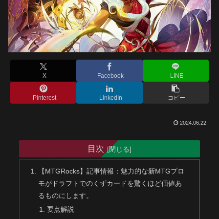
X
Facebook
LINE
Pinterest
LinkedIn
コピー
2024.06.22
目次
【MTGRocks】記事情報：魅力的な新MTGプロ
モがドラフトでのくずカードを驚くほど価値あ
るものにします。
要点解説