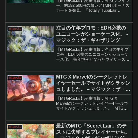
【MTGRocks】記事情報：MTGプレイヤ
ー、約392,500円の超レアTMNTボーナス
カードを発見。「Totally TubuLair
Superdrop」のボーナスカードが公開さ
れ、特に「人道に対する膿」の2種類のバ
リアントが注目を集...
注目の午年プロモ：EDH必携の
mtgrocks
ユニコーンがショーケース化。 -
マジック：ザ・ギャザリング
【MTGRocks】記事情報：注目の午年プ
ロモ：EDH必携のユニコーンがショーケ
ース化。 毎年恒例となったウィザーズの
旧正月プロモ。今年は干支にならう形で
「馬」をテーマにした特別カードが公開
された。その中でも注目を集めているの
MTG X Marvelのシークレットレ
mtgrocks
は、実は馬では...
イヤーセールでサイトがクラッシ
ュしました。 – マジック：ザ・ギ
ャザリング
【MTGRocks】記事情報：MTG X
Marvelのシークレットレイヤーセールで
サイトがクラッシュしました。 MTGと
Marvelの人気コラボ商品「Secret Lair」
が販売開始されると、想定以上のアクセ
スでサイトがダウンし、多く...
最新のMTG「Secret Lair」のテ
mtgrocks
ストに失望するプレイヤーたち。