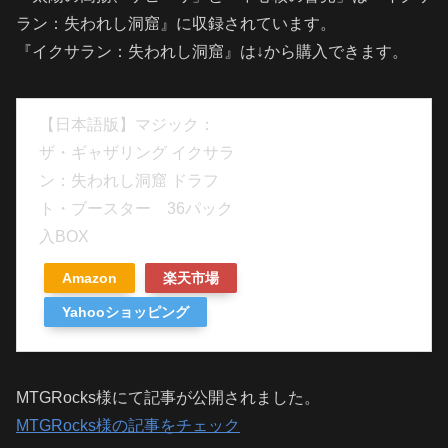
ラン：失われし洞窟』に収録されています。
『イクサラン：失われし洞窟』は↓から購入できます。
【日本語版】マジック：
ザ・ギャザリング イクサラ
ン：失われし洞窟 ドラフ
ト・ブースター 36パック
入BOX
Amazon
楽天市場
Yahooショッピング
MTGRocks様にて記事が公開されました。
MTGRocks様の記事をチェック