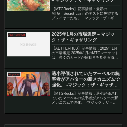
– マジック：ザ・ギャザリング
【MTGRocks】記事情報：最新の
MTG「Secret Lair」のテストに失望する
プレイヤーたち。 マジック：ザ・ギャ
ザリング（MTG）の「Secret Lair」は独
自のメカニズムを持つカードを限定的に
提供することで知られています...
2025年1月の市場選定 – マジッ
AETHERHUB
ク：ザ・ギャザリング
【AETHERHUB】記事情報：2025年1月
の市場選定 2025年1月のMTGマーケット
は、多くのカードが値動きを見せる激動
の期間となった。特に統率者戦やモダン
で活躍するカードが多く、高騰したもの
もあれば、安定して推移しているものも
過小評価されていたマーベルの統
mtgrocks
ある。...
率者がアバターの新メカニズムで
強化。 -マジック：ザ・ギャザリ
ング
【MTGRocks】記事情報：過小評価され
ていたマーベルの統率者がアバターの新
メカニズムで強化。 -マジック：ザ・ギ
ャザリング 2024年に公開された「MTG
Marvel Secret Lair Superdrop」では、複
数のユニークな...