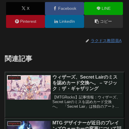
X
Facebook
LINE
Pinterest
LinkedIn
コピー
ラクドス教団員A
関連記事
ウィザーズ、Secret Lairのミス
mtgrocks
を認めカード交換へ。 – マジッ
ク：ザ・ギャザリング
【MTGRocks】記事情報：ウィザーズ、
Secret Lairのミスを認めカード交換
へ。 「Secret Lair」は独自のアートや
限定仕様で人気を博していますが、過去
には配布方法の不備や再録価値の低さな
ど課題もありました。近年は改善...
MTG デザイナーが近日のプレイ
mtgrocks
ンズウォーカーの変更について話