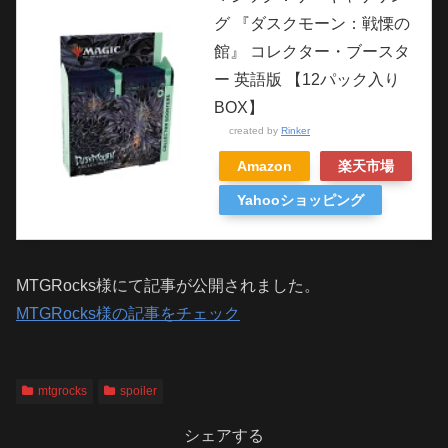
グ 『ダスクモーン：戦慄の
館』 コレクター・ブースタ
ー 英語版 【12パック入り
BOX】
created by
Rinker
Amazon
楽天市場
Yahooショッピング
MTGRocks様にて記事が公開されました。
MTGRocks様の記事をチェック
mtgrocks
spoiler
シェアする