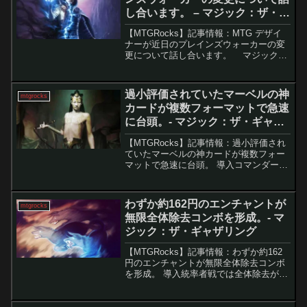
し合います。 – マジック：ザ・ギ
ャザリング
【MTGRocks】記事情報：MTG デザイ
ナーが近日のプレインズウォーカーの変
更について話し合います。 マジック：
ザ・ギャザリングの象徴であるプレイン
ズウォーカーに、大きな変化が訪れる予
感。最新の情報を詳しく解説します。要
過小評価されていたマーベルの神
mtgrocks
点解説1....
カードが複数フォーマットで急速
に台頭。- マジック：ザ・ギャザ
リング
【MTGRocks】記事情報：過小評価され
ていたマーベルの神カードが複数フォー
マットで急速に台頭。 導入コマンダーは
長期戦になりやすく、継続的にアドバン
テージを稼ぐコントロール戦略が強力と
なる環境だ。その中でも「黄金牙、タシ
わずか約162円のエンチャントが
mtgrocks
グル」は自己完結...
無限全体除去コンボを形成。- マ
ジック：ザ・ギャザリング
【MTGRocks】記事情報：わずか約162
円のエンチャントが無限全体除去コンボ
を形成。 導入統率者戦では全体除去が重
要ですが、一度盤面を流しただけでは対
戦相手に立て直されてしまうことも少な
くありません。そんな中、「夢への放