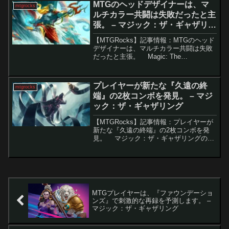
MTGのヘッドデザイナーは、マ
mtgrocks
逐」は相手クリー...
ルチカラー共闘は失敗だったと主
張。 – マジック：ザ・ギャザリン
グ
【MTGRocks】記事情報：MTGのヘッド
デザイナーは、マルチカラー共闘は失敗
だったと主張。 Magic: The
Gathering（MTG）のカードデザインやメ
カニズムにおける誤りは、これまでに何
度か起こってきました。最近では、...
プレイヤーが新たな『久遠の終
mtgrocks
端』の2枚コンボを発見。 – マジ
ック：ザ・ギャザリング
【MTGRocks】記事情報：プレイヤーが
新たな『久遠の終端』の2枚コンボを発
見。 マジック：ザ・ギャザリングの最
新デジタルセット『アルケミー：久遠の
終端（EoE）』が登場し、プレイヤーの
間で新たなカード「試作機X-8」によるコ
ンボが...
MTGプレイヤーは、『ファウンデーショ
ンズ』で刺激的な再録を予測します。 –
マジック：ザ・ギャザリング