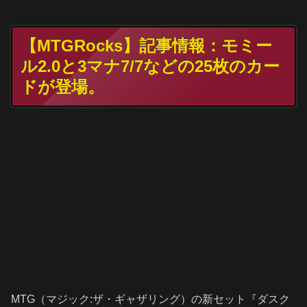
【MTGRocks】記事情報：モミー
ル2.0と3マナ7/7などの25枚のカー
ドが登場。
MTG（マジック:ザ・ギャザリング）の新セット『ダスク