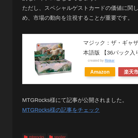
ただし、スペシャルゲストカードの価値に関
め、市場の動向を注視することが重要です。
マジック：ザ・ギャザ
本語版 【36パック入
created by
Rinker
Amazon
楽天
MTGRocks様にて記事が公開されました。
MTGRocks様の記事をチェック
mtgrocks
spoiler