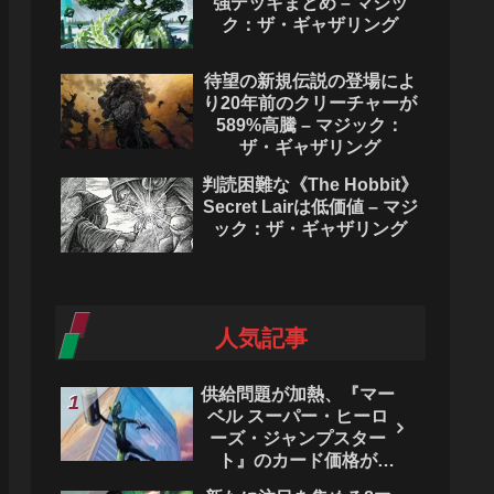
強デッキまとめ – マジッ
ク：ザ・ギャザリング
待望の新規伝説の登場によ
り20年前のクリーチャーが
589%高騰 – マジック：
ザ・ギャザリング
判読困難な《The Hobbit》
Secret Lairは低価値 – マジ
ック：ザ・ギャザリング
人気記事
供給問題が加熱、『マー
ベル スーパー・ヒーロ
ーズ・ジャンプスター
ト』のカード価格が
4444％急騰。 - マジッ