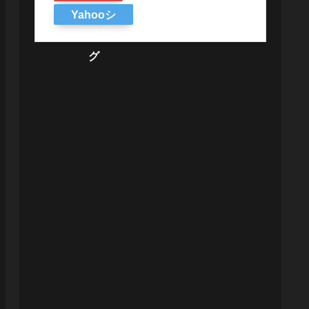
Yahooシ
ョッピン
グ