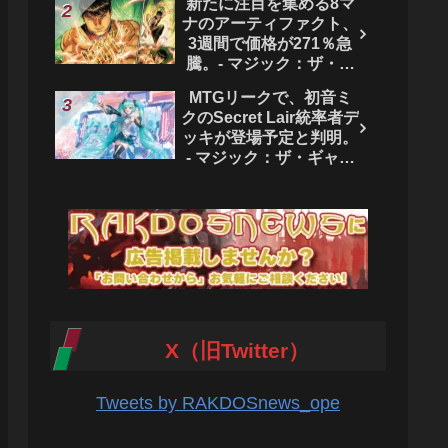
新たに注目を集める8マ
ク：ザ・ギャザリング
ナのアーティファクト、
3週間で価格が271％急
騰。- マジック：ザ・ギ
ャザリング
MTGリークで、初音ミ
クのSecret Lair統率者デ
ッキが登場予定と判明。
- マジック：ザ・ギャザ
リング
X（旧Twitter）
Tweets by RAKDOSnews_ope