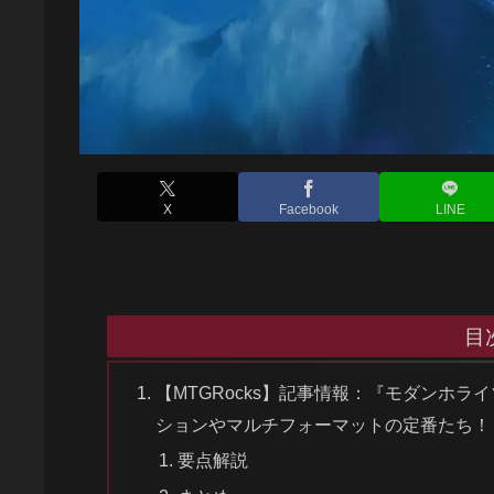
X
Facebook
LINE
目
【MTGRocks】記事情報：『モダンホ
ションやマルチフォーマットの定番たち！
要点解説