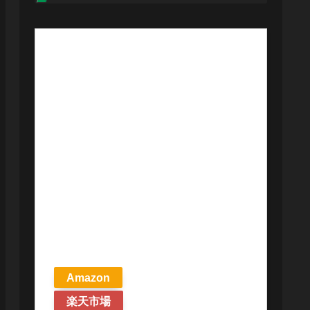
【予約商品
2026年4月24日
発売予定】 マ
ジック ザ・ギ
ャザリング ス
トリクスヘイ
ヴンの秘密 統
率者デッキ プ
リズマリの技
巧 英語版 MTG
Amazon
楽天市場