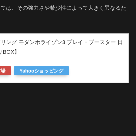
しては、その強力さや希少性によって大きく異なるた
リング モダンホライゾン3 プレイ・ブースター 日
りBOX】
市場
Yahooショッピング