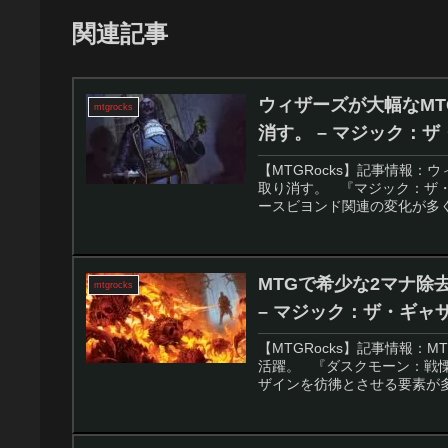
関連記事
ウィザーズが大幅なMTG変
mtgrocks
消す。 – マジック：
【MTGRocks】記事情報：ウィ
取り消す。 『マジック：ザ
ースビヨンド関連の変化が多く
MTGで希少な2マナ
mtgrocks
– マジック：ザ・ギャ
【MTGRocks】記事情報
活躍。 『ダスクモーン：戦
ザインを彷彿とさせる要素が多