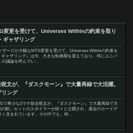
更を受けて、Universes Withinの約束を取り
ザ・ギャザリング
ザーズが大幅なMTG変更を受けて、Universes Withinの約束を
・ギャザリング』は今、大きな転換期を迎えており、特にユニバ
の議論を呼んでい...
除去呪文が、『ダスクモーン』で大量再録で大活躍。
ザリング
：MTGで希少な2マナ除去呪文が、『ダスクモーン』で大量再録で大
慄の館』セットのスポイラーが続々と公開され、過去のカードデ
く含まれています。その中でも、特...