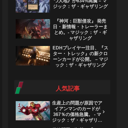
つ大地》が634%高騰 – マ
ジック：ザ・ギャザリング
『神河：巨獣侵攻』 発売
日・新情報・トレーラーま
とめ。- マジック：ザ・ギ
ャザリング
EDHプレイヤー注目、『ス
ター・トレック』の新クロ
ーンカードが公開。 – マジ
ック：ザ・ギャザリング
人気記事
生産上の問題が原因でア
イアンマンのカードが
367％の価格急騰。 - マ
ジック：ザ・ギャザリン
グ