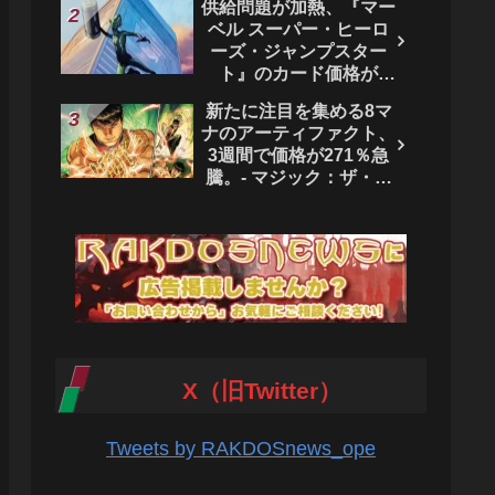
供給問題が加熱、『マー
ベル スーパー・ヒーロ
ーズ・ジャンプスター
ト』のカード価格が
4444％急騰。 - マジッ
新たに注目を集める8マ
ク：ザ・ギャザリング
ナのアーティファクト、
3週間で価格が271％急
騰。- マジック：ザ・ギ
ャザリング
X（旧Twitter）
Tweets by RAKDOSnews_ope