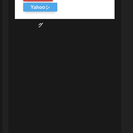
Yahooシ
ョッピン
グ