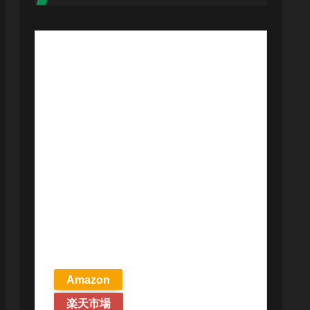
【予約商品
2026年4月24日
発売予定】 マ
ジック ザ・ギ
ャザリング ス
トリクスヘイ
ヴンの秘密 統
率者デッキ プ
リズマリの技
巧 英語版 MTG
Amazon
楽天市場