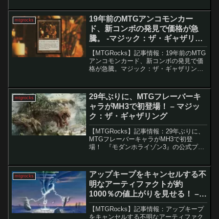
は、現在のスタンダード環境の高速化を
是正する試みとして、新たな...
19年前のMTGアンコモンカー
mtgrocks
ド、新コンボの発見で価格が急
騰。 -マジック：ザ・ギャザリン
グ
【MTGRocks】記事情報：19年前のMTG
アンコモンカード、新コンボの発見で価
格が急騰。マジック：ザ・ギャザリング
（MTG）では、毎年大量の新カードが登
場することで、過去のカードが突如注目
され価格が高騰する現象が起こります。
29年ぶりに、MTGフレーバーキ
mtgrocks
今回話題とな...
ャラがMH3で初登場！ – マジッ
ク：ザ・ギャザリング
【MTGRocks】記事情報：29年ぶりに、
MTGフレーバーキャラがMH3で初登
場！ 『モダンホライゾン3』の公式プレ
ビューシーズンが開始され、多くの新カ
ードが公開されました。このセットは、
モダンフォーマットだけでなく、統率者
アップキープをキャンセルする不
mtgrocks
フォーマット...
明なアーティファクトが約
1000％の値上がりを見せる！ –
マジック：ザ・ギャザリング
【MTGRocks】記事情報：アップキープ
をキャンセルする不明なアーティファク