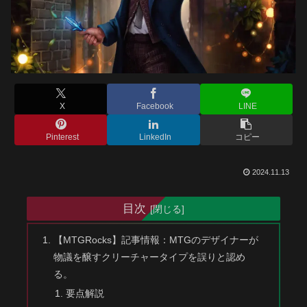
X
Facebook
LINE
Pinterest
LinkedIn
コピー
2024.11.13
目次
【MTGRocks】記事情報：MTGのデザイナーが
物議を醸すクリーチャータイプを誤りと認め
る。
要点解説