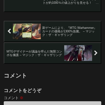
トが約1000％の値上がりを見せる！ 最
近の『マジック：ザ・ギャザリング』の
金融市場は、アーティファクト関連のカ
ード価格の急騰が見られます。特に、こ
れまで忘...
新ゲームにより、『MTG Warhammer』
カードの価格が1300%急騰。 – マジッ
ク：ザ・ギャザリング
MTGデザイナーが議論を呼んだ無限コン
ボを擁護 – マジック：ザ・ギャザリング
コメント
コメントをどうぞ
コメント
※