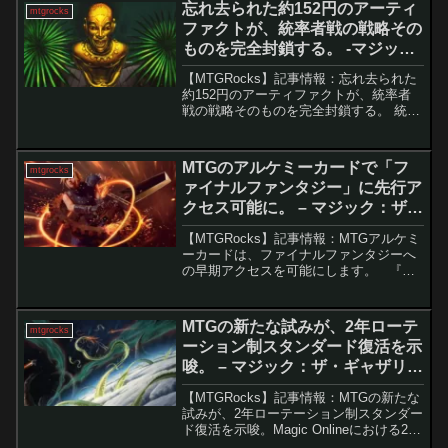
忘れ去られた約152円のアーティ
mtgrocks
ファクトが、統率者戦の戦略その
ものを完全封鎖する。 -マジッ
ク：ザ・ギャザリング
【MTGRocks】記事情報：忘れ去られた
約152円のアーティファクトが、統率者
戦の戦略そのものを完全封鎖する。 統率
者戦では、特定の戦略やカードタイプが
強く、環境を大きく支配することがあり
ます。しかし、そうした“暴走気味の戦
MTGのアルケミーカードで「フ
mtgrocks
略”を止めるの...
ァイナルファンタジー」に先行ア
クセス可能に。 – マジック：ザ・
ギャザリング
【MTGRocks】記事情報：MTGアルケミ
ーカードは、ファイナルファンタジーへ
の早期アクセスを可能にします。 『マ
ジック：ザ・ギャザリング』の最新セッ
ト『ファイナルファンタジー』のプレリ
リース前ながら、一部プレイヤーはMTG
MTGの新たな試みが、2年ローテ
mtgrocks
アリーナで...
ーション制スタンダード復活を示
唆。 – マジック：ザ・ギャザリン
グ
【MTGRocks】記事情報：MTGの新たな
試みが、2年ローテーション制スタンダー
ド復活を示唆。Magic Onlineにおける2年
周期スタンダードの試行Magic Online