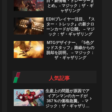
日・新情報・トレーラーま
とめ。- マジック：ザ・ギ
ャザリング
EDHプレイヤー注目、『ス
ター・トレック』の新クロ
ーンカードが公開。 – マジ
ック：ザ・ギャザリング
MTGデザイナー、「5色グ
ッドスタッフ」路線からの
脱却を説明。 – マジック：
ザ・ギャザリング
人気記事
生産上の問題が原因でア
イアンマンのカードが
367％の価格急騰。 - マ
ジック：ザ・ギャザリン
グ