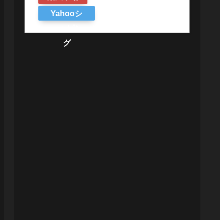
Yahooシ
ョッピン
グ