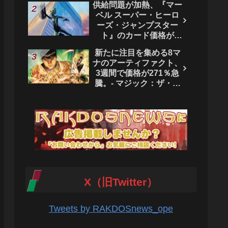
供給問題が加熱、『マー
ベル スーパー・ヒーロ
ーズ・ジャンプスター
ト』のカード価格が
4444％急騰。 - マジッ
新たに注目を集める8マ
ク：ザ・ギャザリング
ナのアーティファクト、
3週間で価格が271％急
騰。- マジック：ザ・ギ
ャザリング
X（旧Twitter）
Tweets by RAKDOSnews_ope