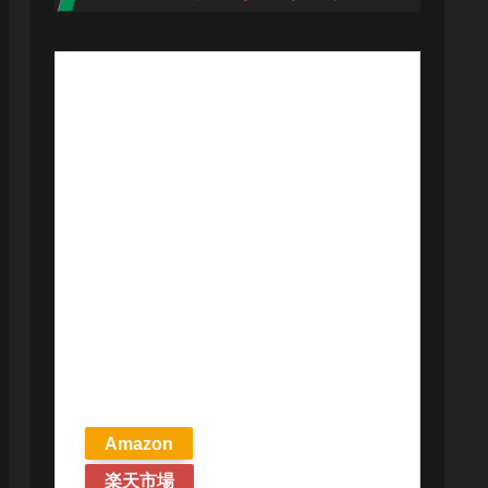
【予約商品
2026年4月24日
発売予定】 マ
ジック ザ・ギ
ャザリング ス
トリクスヘイ
ヴンの秘密 統
率者デッキ プ
リズマリの技
巧 英語版 MTG
Amazon
楽天市場