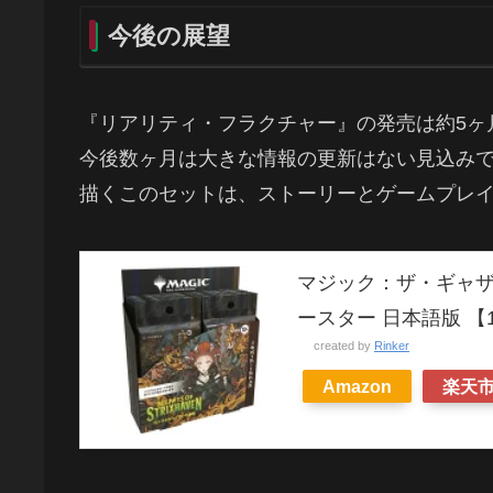
今後の展望
『リアリティ・フラクチャー』の発売は約5ヶ
今後数ヶ月は大きな情報の更新はない見込み
描くこのセットは、ストーリーとゲームプレ
マジック：ザ・ギャザ
ースター 日本語版 【
created by
Rinker
Amazon
楽天