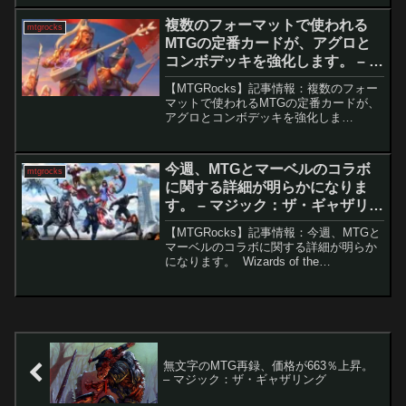
ファンタジー』のコラボセットが発売さ
れ、カード価格は初期の高騰から通常の
複数のフォーマットで使われる
mtgrocks
水準に落ち...
MTGの定番カードが、アグロと
コンボデッキを強化します。 – マ
ジック：ザ・ギャザリング
【MTGRocks】記事情報：複数のフォー
マットで使われるMTGの定番カードが、
アグロとコンボデッキを強化しま
す。 マジック：ザ・ギャザリングの最
新セット『タルキール：龍嵐録』は、目
を引く強力カードだけでなく、効率性と
今週、MTGとマーベルのコラボ
mtgrocks
汎用性を武器に環...
に関する詳細が明らかになりま
す。 – マジック：ザ・ギャザリン
グ
【MTGRocks】記事情報：今週、MTGと
マーベルのコラボに関する詳細が明らか
になります。 Wizards of the
Coast（WOTC）は、他の知的財産との
クロスオーバーを強化しており、昨年の
『指輪物語：中つ国の伝承』の成功に
続...
無文字のMTG再録、価格が663％上昇。
– マジック：ザ・ギャザリング