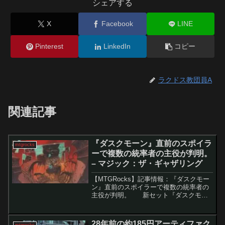
シェアする
X
Facebook
LINE
Pinterest
LinkedIn
コピー
ラクドス教団員A
関連記事
『ダスクモーン』直前のスポイラ
mtgrocks
ーで複数の統率者の主役が判明。
– マジック：ザ・ギャザリング
【MTGRocks】記事情報：『ダスクモー
ン』直前のスポイラーで複数の統率者の
主役が判明。 新セット『ダスクモー
ン：戦慄の館』の統率者デッキから、強
力な新カードが次々と明らかになってい
ます。特に、統率者戦略において重要な
28年前の約185円アーティファク
mtgrocks