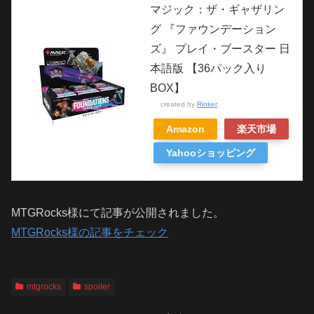
マジック：ザ・ギャザリン
グ 『ファウンデーション
ズ』 プレイ・ブースター 日
本語版 【36パック入り
BOX】
created by
Rinker
Amazon
楽天市場
Yahooショッピング
MTGRocks様にて記事が公開されました。
MTGRocks様の記事をチェック
mtgrocks
spoiler