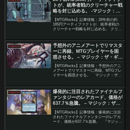
位置を占め...
トが、統率者戦のクリーチャー戦
略を封じ込める。 -マジック：
ザ・ギャザリング
【MTGRocks】記事情報：28年前の約
185円アーティファクトが、統率者戦の
クリーチャー戦略を封じ込める。 クリー
チャー中心の現代マジックにおいて、盤
面の制圧手段は勝敗を大きく左右する。
その中で、『ストロングホールド』
予想外のアニメアートでリマスタ
mtgrocks
（1998年）に収...
ーに再録、MTGプレイヤーを困
惑させる。 – マジック：ザ・ギャ
ザリング
【MTGRocks】記事情報：予想外のアニ
メアートでリマスターに再録、MTGプレ
イヤーを困惑させる。 マジック：ザ・
ギャザリング（MTG）の魅力のひとつ
は、美しいアートワークです。各セット
やシークレットレイヤーのリリースごと
爆発的に注目されたファイナルフ
mtgrocks
に新たなア...
ァンタジーのレアカード、価格が
637.7％急騰。 – マジック：ザ・
ギャザリング
【MTGRocks】記事情報：爆発的に注目
されたファイナルファンタジーのレアカ
ード、価格が637.7％急騰。 『マジッ
ク：ザ・ギャザリング』と『ファイナル