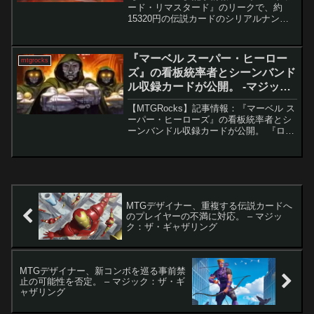
リング
ード・リマスタード』のリークで、約
15320円の伝説カードのシリアルナンバ
ーが明らかに。 『イニストラード・リ
マスター』に関する情報がAmazonの誤
掲載によってリークされ、多くのMTGプ
『マーベル スーパー・ヒーロー
mtgrocks
レイヤ...
ズ』の看板統率者とシーンバンド
ル収録カードが公開。 -マジッ
ク：ザ・ギャザリング
【MTGRocks】記事情報：『マーベル ス
ーパー・ヒーローズ』の看板統率者とシ
ーンバンドル収録カードが公開。 『ロー
ウィンの昏明』発売からわずか1週間で、
ドイツ・ニュルンベルク玩具見本市をき
っかけに『ストリクスヘイヴンの秘密』
と『マーベル...
MTGデザイナー、重複する伝説カードへ
のプレイヤーの不満に対応。 – マジッ
ク：ザ・ギャザリング
MTGデザイナー、新コンボを巡る事前禁
止の可能性を否定。 – マジック：ザ・ギ
ャザリング