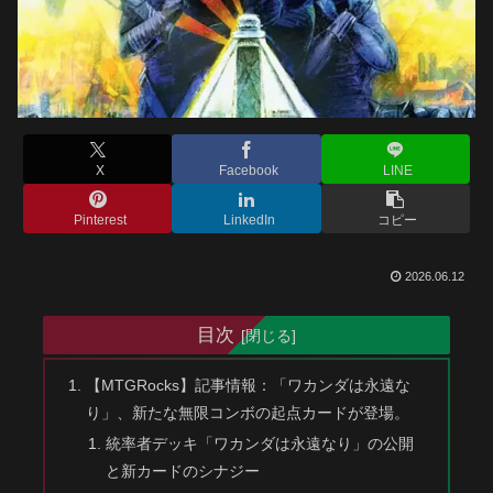
X
Facebook
LINE
Pinterest
LinkedIn
コピー
2026.06.12
目次
【MTGRocks】記事情報：「ワカンダは永遠な
り」、新たな無限コンボの起点カードが登場。
統率者デッキ「ワカンダは永遠なり」の公開
と新カードのシナジー