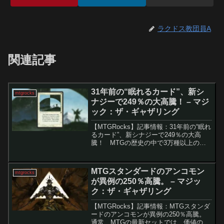
ラクドス教団員A
関連記事
31年前の“眠れるカード”、新シ
mtgrocks
ナジーで249％の大高騰！ – マジ
ック：ザ・ギャザリング
【MTGRocks】記事情報：31年前の“眠れ
るカード”、新シナジーで249％の大高
騰！ MTGの歴史の中で3万種以上のカ
ードが登場してきましたが、その多くは
忘れ去られていきます。しかし、特定の
新たな統率者とのシナジーやメタの変化
MTGスタンダードのアンコモン
mtgrocks
によっ...
が異例の250％高騰。 – マジッ
ク：ザ・ギャザリング
【MTGRocks】記事情報：MTGスタンダ
ードのアンコモンが異例の250％高騰。
通常、MTGの最新セットでは、価値のあ