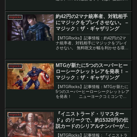
るカードは主にレアや神話レアに集中し
ています。アンコモンのカードが数ドル
以上の価値を持つことは稀であり、さら
約42円の2マナ統率者、対戦相手
mtgrocks
にそのセット...
にマジックをプレイさせない。 –
マジック：ザ・ギャザリング
【MTGRocks】記事情報：約42円の2マ
ナ統率者、対戦相手にマジックをプレイ
させない。 無料呪文が幅を利かせる環境
で、マナというゲームの秩序を守ること
は重要。「アゾリウスの造反者、ラヴィ
ニア」（以下ラヴィニア）は「ただ乗
MTGが新たに5つのスーパーヒー
mtgrocks
り」やコスト軽減...
ローシークレットレアを発表！ –
マジック：ザ・ギャザリング
【MTGRocks】記事情報：MTGが新たに
5つのスーパーヒーローシークレットレア
を発表！ ニューヨークコミコンで行
われたMTG x Marvelパネルにて、MTG
ファン待望の大きな発表がありました。
2024年11月4日より、5種...
『イニストラード・リマスター
mtgrocks
ド』のリークで、約15320円の伝
説カードのシリアルナンバーが明
らかに。 – マジック：ザ・ギャザ
【MTGRocks】記事情報：『イニストラ