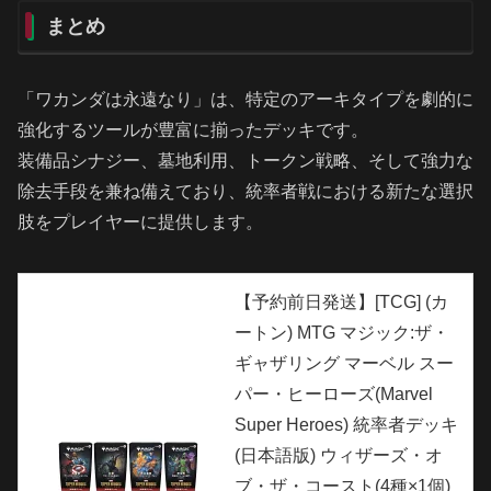
まとめ
「ワカンダは永遠なり」は、特定のアーキタイプを劇的に
強化するツールが豊富に揃ったデッキです。
装備品シナジー、墓地利用、トークン戦略、そして強力な
除去手段を兼ね備えており、統率者戦における新たな選択
肢をプレイヤーに提供します。
【予約前日発送】[TCG] (カ
ートン) MTG マジック:ザ・
ギャザリング マーベル スー
パー・ヒーローズ(Marvel
Super Heroes) 統率者デッキ
(日本語版) ウィザーズ・オ
ブ・ザ・コースト(4種×1個)