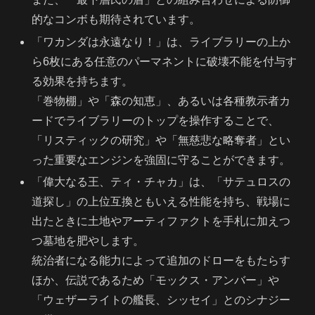
的なコンボも期待されています。
「ワカンダは永遠なり！」は、ライブラリーの上か
ら6枚にある任意のパーマネントに破壊不能を付与す
る効果を持ちます。
「巻物棚」や「森の知恵」、あるいは各種教示者カ
ードでライブラリーのトップを操作することで、
「リスティックの研究」や「無慈悲な略奪者」とい
った重要なエンジンを強固に守ることができます。
「偉大なる王、ティ・チャカ」は、「サテュロスの
道探し」の上位互換ともいえる性能を持ち、戦場に
出たときに土地やアーティファクトを手札に加えつ
つ墓地を肥やします。
統治者になる能力によって追加のドローをもたらす
ほか、伝説であるため「モックス・アンバー」や
「ウェザーライトの艦長、シッセイ」とのシナジー