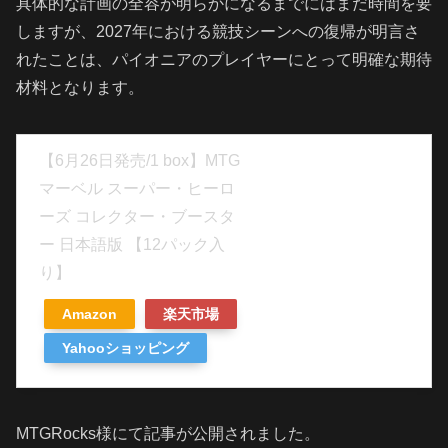
具体的な計画の全容が明らかになるまでにはまだ時間を要
しますが、2027年における競技シーンへの復帰が明言さ
れたことは、パイオニアのプレイヤーにとって明確な期待
材料となります。
【6月26日発売/1 box】MTG
マーベル スーパー・ヒーロ
ーズ コレクター・ブースタ
ー 日本語版 【12パック入
り】
Amazon
楽天市場
Yahooショッピング
MTGRocks様にて記事が公開されました。