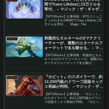
間でTrans Lifelineに15万ドルを
寄付。 – マジック：ザ・ギャザリ
ング
【MTGRocks】記事情報：MTGコミュニ
ティがわずか24時間でTrans Lifelineに15
万ドルを寄付。 Magic: The
Gathering（MTG）のコミュニティは、し
ばしば議論や批判の対象になるが、今回
はその素晴ら...
刺激的なタルキールの2マナクリ
mtgrocks
ーチャーが、複数のエターナルフ
ォーマットで名を馳せる。 – マジ
ック：ザ・ギャザリング
【MTGRocks】記事情報：刺激的なタル
キールの2マナクリーチャーが、複数のエ
ターナルフォーマットで名を馳せ
る。 『タルキール：龍嵐録』の登場以
降、いくつもの新カードが競技シーンに
爪痕を残している。その中でも、緑青
『ホビット』のスポイラーで、約
mtgrocks
（シミック）カラー...
12,200円級のドワーフ語版モック
ス再録が判明。 – マジック：ザ・
ギャザリング
【MTGRocks】記事情報：『ホビット』
のスポイラーで、約12,200円級のドワー
フ語版モックス再録が判明。 『ホビッ
ト』関連製品に収録されるドワーフ語版