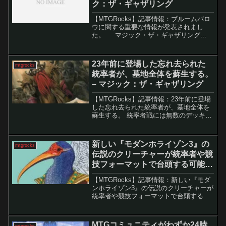
ク：ザ・ギャザリング
【MTGRocks】記事情報：ブルームバロ
ウに関する重要な情報が発表されまし
た。 マジック・ザ・ギャザリング
（MTG）の世界では、最近非常に忙しい
動きがありました。先週はSecret Lairsの
アナウンス、フルスポイラーシーズ
23年前に登場した忘れ去られた
mtgrocks
ン、...
統率者が、墓地全体を蘇生する。
– マジック：ザ・ギャザリング
【MTGRocks】記事情報：23年前に登場
した忘れ去られた統率者が、墓地全体を
蘇生する。 統率者戦には無数のデッキ構
築ルートが存在するが、最古参の戦略で
ある「リアニメイト」は今なお強力だ。
「汚らわしき者バルソー」は、墓地のク
新しい『モダンホライゾン3』の
mtgrocks
リーチャーを一...
伝説のクリーチャーが統率者や競
技フォーマットで台頭する可能性
大！ – マジック：ザ・ギャザリン
【MTGRocks】記事情報：新しい『モダ
グ
ンホライゾン3』の伝説のクリーチャーが
統率者や競技フォーマットで台頭する可
能性大！ 『モダンホライゾン3』のリリ
ースが間近に迫る中、新たな伝説のカー
ド「Nadu, Winged Wisdom」が注...
MTGコミュニティがわずか24時
mtgrocks