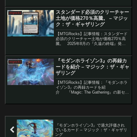
ト『アバター:伝説の少年アン』の注目度
が急上昇する中、特定のカードに投機
スタンダード必須のクリーチャー
mtgrocks
的...
土地が価格270％高騰。 – マジッ
ク：ザ・ギャザリング
【MTGRocks】記事情報：スタンダード
必須のクリーチャー土地が価格270％高
騰。 2025年8月の『久遠の終端』発売
以降、スタンダード環境は一度落ち着き
を見せましたが、その中で特定カードの
需要が急上昇しています。現在、Tier1デ
『モダンホライゾン3』の再録カ
mtgrocks
ッ...
ードを紹介 – マジック：ザ・ギャ
ザリング
【MTGRocks】記事情報：『モダンホラ
イゾン3』の再録カードを紹
介 『Magic: The Gathering』の新セッ
ト『モダンホライゾン3』が完全に公開さ
れ、445枚のカードがすべて明らかにな
りました。多くのカードが新規で...
『モダンホライゾン3』で過大評価され
ているカード – マジック：ザ・ギャザリ
ング