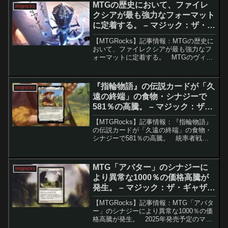
え、ウィザーズ・オブ・ザ・コースト
MTGの歴史において、ファイレ
mtgrocks
（WotC...
クシアが最も強力なフォーマット
に定着する。 – マジック：ザ・ギ
ャザリング
【MTGRocks】記事情報：MTGの歴史に
おいて、ファイレクシアが最も強力なフ
ォーマットに定着する。 MTGのヴィン
テージフォーマットは、通常新しいカー
ドが入り込むのが難しい領域ですが、ま
れにスタンダードセットのカードが活躍
『指輪物語』の伝説カードが「久
mtgrocks
することが...
遠の終端」の食物・シナジーで
581％の高騰。 – マジック：ザ・
ギャザリング
【MTGRocks】記事情報：『指輪物語』
の伝説カードが「久遠の終端」の食物・
シナジーで581％の高騰。 統率者戦
（EDH）で不動の人気を誇るアーキタイ
プの一つが「ライフゲイン」。多くのプ
レイヤーが「幽霊議員カルロフ」や「老
MTG「アバター」のシナジーに
mtgrocks
いざる苦行者...
より異常な1000％の価格高騰が
発生。 – マジック：ザ・ギャザリ
ング
【MTGRocks】記事情報：MTG「アバタ
ー」のシナジーにより異常な1000％の価
格高騰が発生。 2025年発売予定のマジ
ック：ザ・ギャザリング（MTG）新セッ