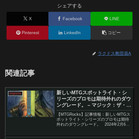
シェアする
X
Facebook
LINE
Pinterest
LinkedIn
コピー
ラクドス教団員A
関連記事
新しいMTGスポットライト・シ
mtgrocks
リーズのプロモは期待外れのダウ
ングレード。 – マジック：ザ・ギ
ャザリング
【MTGRocks】記事情報：新しいMTGス
ポットライト・シリーズのプロモは期待
外れのダウングレード。 2024年2月6
日、MTGアリーナで最新セット『霊気走
破』が先行リリースされた。それに加