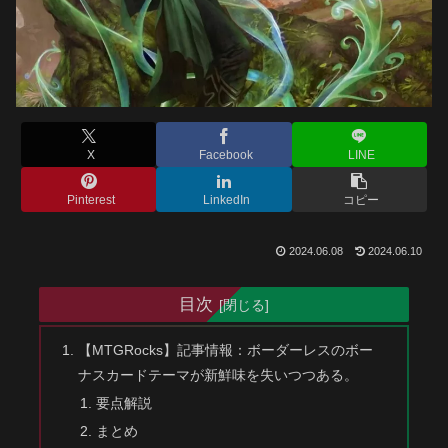
X
Facebook
LINE
Pinterest
LinkedIn
コピー
2024.06.08
2024.06.10
目次
【MTGRocks】記事情報：ボーダーレスのボー
ナスカードテーマが新鮮味を失いつつある。
要点解説
まとめ