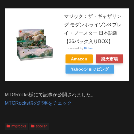
マジック：ザ・ギャザリン
グ モダンホライゾン3 プレ
イ・ブースター 日本語版
【36パック入りBOX】
created by
Rinker
Amazon
楽天市場
Yahooショッピング
MTGRocks様にて記事が公開されました。
MTGRocks様の記事をチェック
mtgrocks
spoiler