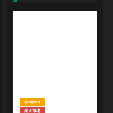
【予約商品
2026年4月24日
発売予定】 マ
ジック ザ・ギ
ャザリング ス
トリクスヘイ
ヴンの秘密 統
率者デッキ プ
リズマリの技
巧 英語版 MTG
Amazon
楽天市場