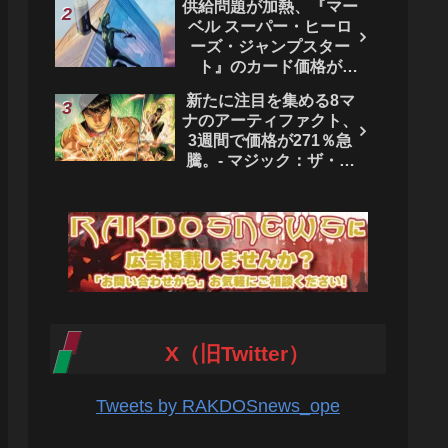
供給問題が加熱、『マー
ベル スーパー・ヒーロ
ーズ・ジャンプスター
ト』のカード価格が
4444％急騰。 - マジッ
新たに注目を集める8マ
ク：ザ・ギャザリング
ナのアーティファクト、
3週間で価格が271％急
騰。- マジック：ザ・ギ
ャザリング
X（旧Twitter）
Tweets by RAKDOSnews_ope