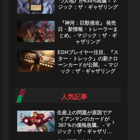
つ大地》が634%高騰 – マ
ジック：ザ・ギャザリング
『神河：巨獣侵攻』 発売
日・新情報・トレーラーま
とめ。- マジック：ザ・ギ
ャザリング
EDHプレイヤー注目、『ス
ター・トレック』の新クロ
ーンカードが公開。 – マジ
ック：ザ・ギャザリング
人気記事
生産上の問題が原因でア
イアンマンのカードが
367％の価格急騰。 - マ
ジック：ザ・ギャザリン
グ