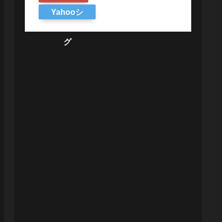
Yahooシ
ョッピン
グ