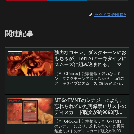
ラクドス教団員A
関連記事
強力なコモン、ダスクモーンのお
mtgrocks
もちゃが、Ter1のアーキタイプに
スムーズに組み込まれる。 – マジ
ック：ザ・ギャザリング
【MTGRocks】記事情報：強力なコモ
ン、ダスクモーンのおもちゃが、Ter1の
アーキタイプにスムーズに組み込まれ
る。 『ダスクモーン：戦慄の館』の新
カードが次々と公開され、注目を集める
中で、目を引くレアカードだけでなく、
MTG×TMNTのシナジーにより、
mtgrocks
一般的なレアリ...
忘れられていた再録禁止リストの
ディスカード呪文が約9063円ま
で急騰。 – マジック：ザ・ギャザ
【MTGRocks】記事情報：MTG×TMNT
リング
のシナジーにより、忘れられていた再録
禁止リストのディスカード呪文が約9063