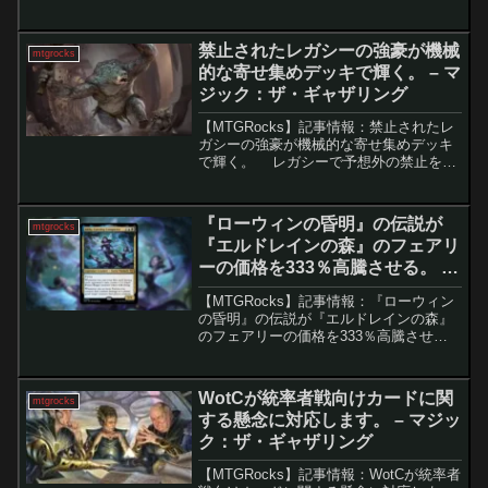
円まで急騰。 MTG×TMNTセットは、プ
レビュー段階から全体的なパワーの低さ
や賛否分かれるアート面が指摘され、評
禁止されたレガシーの強豪が機械
mtgrocks
価は...
的な寄せ集めデッキで輝く。 – マ
ジック：ザ・ギャザリング
【MTGRocks】記事情報：禁止されたレ
ガシーの強豪が機械的な寄せ集めデッキ
で輝く。 レガシーで予想外の禁止を受
けた「カザド＝ドゥームのトロール」。
その後、パウパーで活躍の場を取り戻
し、奇抜ながらも高い完成度を誇る「ゴ
『ローウィンの昏明』の伝説が
mtgrocks
ルガリ・再活性...
『エルドレインの森』のフェアリ
ーの価格を333％高騰させる。 -
マジック：ザ・ギャザリング
【MTGRocks】記事情報：『ローウィン
の昏明』の伝説が『エルドレインの森』
のフェアリーの価格を333％高騰させ
る。 『ローウィンの昏明』公開以降、関
連カードを中心にMTG市場が大きく動い
ている。中でも注目を集めているのが、
WotCが統率者戦向けカードに関
mtgrocks
フェアリー系統...
する懸念に対応します。 – マジッ
ク：ザ・ギャザリング
【MTGRocks】記事情報：WotCが統率者