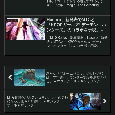
戦向けカードに関する懸念に対応しま
す。 近年、Magic: The Gathering
(MTG) の中でも特に人気の高いフォーマ
ットである「統率者戦」は、大きなデザ
インの変化を遂げてきまし...
Hasbro、新発表でMTGと
mtgrocks
「KPOPガールズ! デーモン・ハ
ンターズ」のコラボを示唆。 – マ
ジック：ザ・ギャザリング
【MTGRocks】記事情報：Hasbro、新発
表でMTGと「KPOPガールズ! デーモ
ン・ハンターズ」のコラボを示唆。 近
年、エンタメ業界では異なるジャンルの
コラボが増えていますが、KPopと人気カ
ードゲーム「マジック：ザ・ギャザリ
ン...
新たな『ブルームバロウ』の災厄の獣
は、文字通りカウンターで場を氾濫させ
る。 – マジック：ザ・ギャザリング
MTG超特化型のアンコモン、メタの定番
になった後871％増加。 – マジック：
ザ・ギャザリング