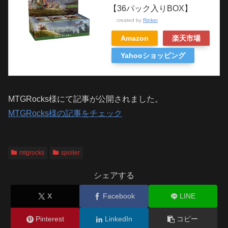
【36パック入りBOX】
created by
Rinker
Amazon
楽天市場
Yahooショッピング
MTGRocks様にて記事が公開されました。
MTGRocks様の記事をチェック
mtgrocks
spoiler
シェアする
X
Facebook
LINE
Pinterest
LinkedIn
コピー