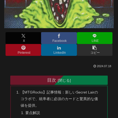
X
Facebook
LINE
Pinterest
LinkedIn
コピー
2024.07.18
目次
【MTGRocks】記事情報：新しいSecret Lairの
コラボで、統率者に必須のカードと驚異的な価
値を提供。
要点解説