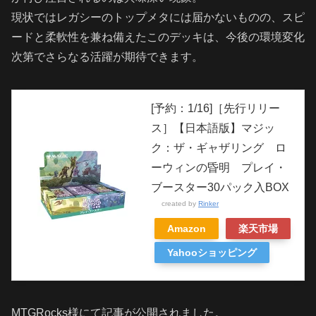
現状ではレガシーのトップメタには届かないものの、スピ
ードと柔軟性を兼ね備えたこのデッキは、今後の環境変化
次第でさらなる活躍が期待できます。
[予約：1/16]［先行リリー
ス］【日本語版】マジッ
ク：ザ・ギャザリング ロ
ーウィンの昏明 プレイ・
ブースター30パック入BOX
created by
Rinker
Amazon
楽天市場
Yahooショッピング
MTGRocks様にて記事が公開されました。