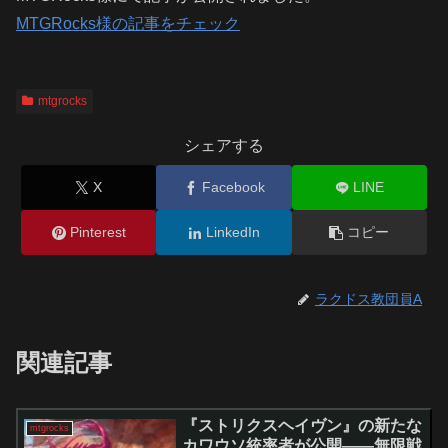
MTGRocks様の記事をチェック
mtgrocks
シェアする
X
Facebook
LINE
Pinterest
LinkedIn
コピー
ラクドス教団員A
関連記事
『ストリクスヘイヴン』の新たな
mtgrocks
カワウソ統率者が公開――無限戦