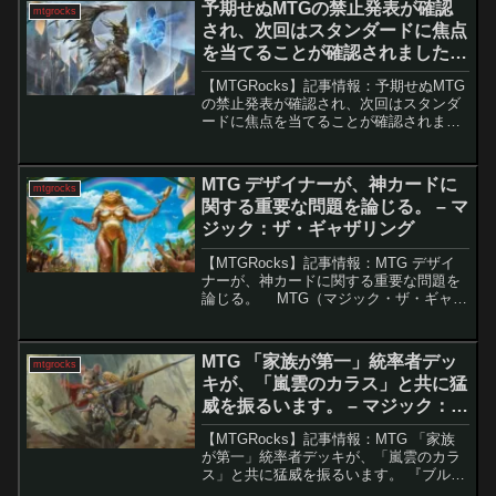
予期せぬMTGの禁止発表が確認
mtgrocks
把...
され、次回はスタンダードに焦点
を当てることが確認されました。
– マジック：ザ・ギャザリング
【MTGRocks】記事情報：予期せぬMTG
の禁止発表が確認され、次回はスタンダ
ードに焦点を当てることが確認されまし
た。2024年5月13日に行われた重要な禁
止カードの発表では、パイオニアやモダ
ンに大きな変更が期待されていました
MTG デザイナーが、神カードに
mtgrocks
が、残念なが...
関する重要な問題を論じる。 – マ
ジック：ザ・ギャザリング
【MTGRocks】記事情報：MTG デザイ
ナーが、神カードに関する重要な問題を
論じる。 MTG（マジック・ザ・ギャザ
リング）に登場する「神」クリーチャー
タイプは、その特性とゲームデザインの
難しさから特別な注目を集めています。
MTG 「家族が第一」統率者デッ
mtgrocks
特に「破...
キが、「嵐雲のカラス」と共に猛
威を振るいます。 – マジック：
ザ・ギャザリング
【MTGRocks】記事情報：MTG 「家族
が第一」統率者デッキが、「嵐雲のカラ
ス」と共に猛威を振るいます。 『ブルー
ムバロウ』のスポイラーシーズンも終盤