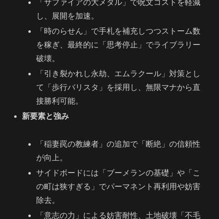
「サファイアの大メダル」で呪文コストを軽減
し、展開を加速。
「時のらせん」で手札を補充しつつストーム数
を稼ぎ、最終的に「思考停止」でライブラリー
破壊。
「引き裂かれし永劫、エムラクール」対策とし
て「歩行バリスタ」を採用し、無限マナから直
接勝利可能。
新要素と強み
「稲妻罠の教練者」の追加で「断絶」の信頼性
が向上。
サイドボードには「ブーメランの基礎」や「こ
の町は狭すぎる」でパーマネント再利用や妨害
除去。
「意志の力」による妨害耐性、土地破壊「不毛