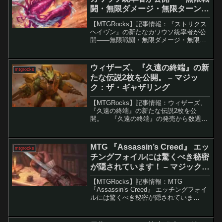
闘・無限ダメージ・無限ターンを
実現。 – マジック：ザ・ギャザリ
【MTGRocks】記事情報：『ストリクス
ング
ヘイヴン』の新たなカワウソ統率者が公
開――無限戦闘・無限ダメージ・無限タ
ーンを実現。『ストリクスヘイヴンの秘
密』の注目統率者「常時変化、マドゥ
ル」『ストリクスヘイヴンの秘密』のプ
ウィザーズ、『久遠の終端』の新
mtgrocks
レビューシーズンにお...
たな伝説2枚を公開。 – マジッ
ク：ザ・ギャザリング
【MTGRocks】記事情報：ウィザーズ、
『久遠の終端』の新たな伝説2枚を公
開。 『久遠の終端』の発売から数週
間、新たにMTGアリーナ専用拡張「アル
ケミー: 久遠の終端」が8月18日（約1週
間後）に登場します。今回公開されたの
MTG 『Assassin’s Creed』 エッ
mtgrocks
は、強力...
チングフォイルには驚くべき秘密
が隠されています！ – マジック：
ザ・ギャザリング
【MTGRocks】記事情報：MTG
『Assassin’s Creed』 エッチングフォイ
ルには驚くべき秘密が隠されていま
す！ 現代の『マジック：ザ・ギャザリ
ング』におけるカードのバリエーション
は多岐にわたり、プレイヤーがすべてを