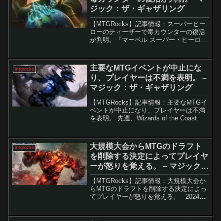
ジック：ザ・ギャザリング
【MTGRocks】記事情報：スーパーヒー
ローのティーザーで毒カウンターの復活
が判明。『マーベル スーパー・ヒーロー
ズ』のプレビュー開始を前に、Mark
Rosewater氏がティーザーを公開『スト
リクスヘイヴンの秘密』の発売からわず
主要なMTGイベントが中止にな
mtgrocks
か1か...
り、プレイヤーは不満を表明。 –
マジック：ザ・ギャザリング
【MTGRocks】記事情報：主要なMTGイ
ベントが中止になり、プレイヤーは不満
を表明。 先週、Wizards of the Coastが
発表した禁止カードのアナウンスが多く
の議論と論争を引き起こしました。最終
的に主要なフォーマットで何も禁...
大規模大会からMTGのドラフト
mtgrocks
を削除する決定によってプレイヤ
ーが怒りを覚える。 – マジック：
ザ・ギャザリング
【MTGRocks】記事情報：大規模大会か
らMTGのドラフトを削除する決定によっ
てプレイヤーが怒りを覚える。 2024年
12月14日から15日にかけて開催される
Arena Championship 7は、Magic: The
Gathe...