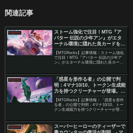
関連記事
ストーム強化で注目！MTG『ア
mtgrocks
バター 伝説の少年アン』がエタ
ーナル環境に隠れた良カードを投
入。 -マジック：ザ・ギャザリン
【MTGRocks】記事情報：ストーム強化
グ
で注目！MTG『アバター 伝説の少年ア
ン』がエターナル環境に隠れた良カード
を投入。 新セット『アバター 伝説の少
年アン』は、スタンダードだけでなく、
レガシーやその他のエターナルフォーマ
「惑星を形作る者」の公開で判
mtgrocks
ットにも大きな...
明：4マナ10/10、トークン生成能
力を持つクリーチャーが登場。 –
マジック：ザ・ギャザリング
【MTGRocks】記事情報：「惑星を形作
る者」の公開で判明：4マナ10/10、トー
クン生成能力を持つクリーチャーが登
場。 『​久遠の終端』のプレリリ
ースに先駆けて、注目の新たな統率者デ
ッキ「惑星を形作る者」が公開...
スーパーヒーローのティーザーで
mtgrocks
毒カウンターの復活が判明。- マ