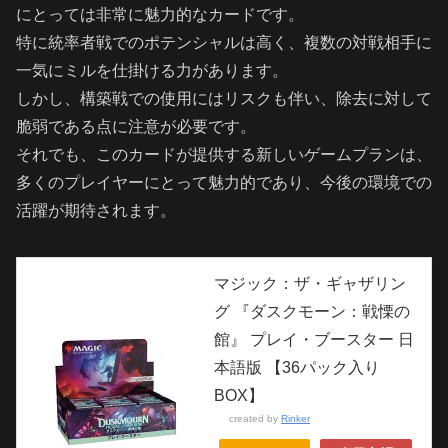
にとっては非常に魅力的なカードです。
特に統率者戦でのポテンシャルは高く、複数の対戦相手に
一気にミルを仕掛ける力があります。
しかし、構築戦での使用にはリスクも伴い、除去に対して
脆弱である点に注意が必要です。
それでも、このカードが提供する新しいゲームプランは、
多くのプレイヤーにとって魅力的であり、今後の環境での
活躍が期待されます。
マジック：ザ・ギャザリン
グ 『ダスクモーン：戦慄の
館』 プレイ・ブースター 日
本語版 【36パック入り
BOX】
created by
Rinker