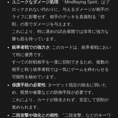
ユニークなダメージ処理
: 「Mindflaying Spirit」はブ
ロックされない代わりに、与えるダメージが相手の
ライフに影響せず、相手のデッキを直接削る「切
削」の形でダメージを与えます。
これにより、特に遅めの試合展開では非常に強力な
勝ち筋を持っています。
統率者戦での強力さ
: このカードは、統率者戦におい
て特に優秀です。
すべての対戦相手を一度に切削できるため、複数の
相手と戦う統率者戦では一気にゲームを終わらせる
可能性を秘めています。
保護手段の必要性
: ターゲット指定の除去に弱いた
め、呪禁や被覆などの防御手段が必要です。
これにより、カードが除去されず、安定して切削が
進められます。
二段攻撃や強化との相性
: 「二段攻撃」などのキーワ