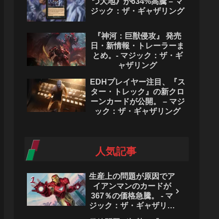
つ大地》が634%高騰 – マ
ジック：ザ・ギャザリング
『神河：巨獣侵攻』 発売
日・新情報・トレーラーま
とめ。- マジック：ザ・ギ
ャザリング
EDHプレイヤー注目、『ス
ター・トレック』の新クロ
ーンカードが公開。 – マジ
ック：ザ・ギャザリング
人気記事
生産上の問題が原因でア
イアンマンのカードが
367％の価格急騰。 - マ
ジック：ザ・ギャザリン
グ