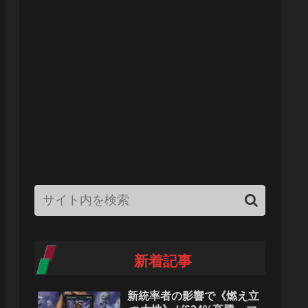
新着記事
新統率者の影響で《燃え立