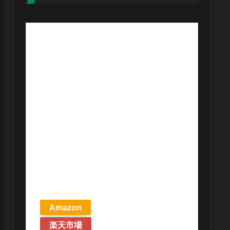
【予約商品
2026年4月24日
発売予定】 マ
ジック ザ・ギ
ャザリング ス
トリクスヘイ
ヴンの秘密 統
率者デッキ プ
リズマリの技
巧 英語版 MTG
Amazon
楽天市場