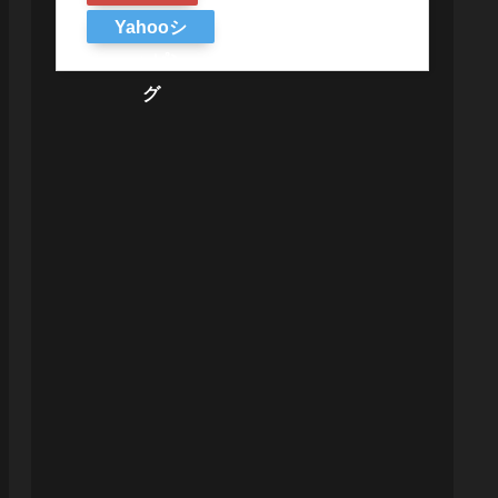
Yahooシ
ョッピン
グ