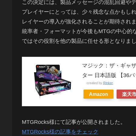
この決定には、製品メッセージの混乱回避や
プレイヤーにとっては、少々残念な点かもし
レイヤーの導入が強化されることが期待され
統率者・フォーマットが今後もMTGの中心的
ではその役割を他の製品に任せる形となりま
マジック：ザ・ギャザ
ター 日本語版 【36
created by
Rinker
Amazon
楽天
MTGRocks様にて記事が公開されました。
MTGRocks様の記事をチェック