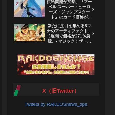
供給問題が加熱、『マー
ベル スーパー・ヒーロ
ーズ・ジャンプスター
ト』のカード価格が
4444％急騰。 - マジッ
新たに注目を集める8マ
ク：ザ・ギャザリング
ナのアーティファクト、
3週間で価格が271％急
騰。- マジック：ザ・ギ
ャザリング
X（旧Twitter）
Tweets by RAKDOSnews_ope